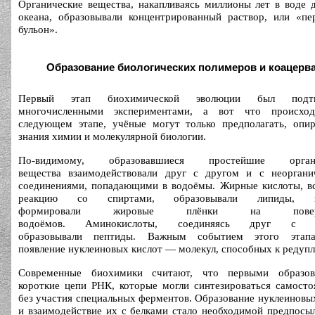
Органические вещества, накапливаясь миллионы лет в воде 
океана, образовывали концентрированный раствор, или «пе
бульон».
Образование биологических полимеров и коацерв
Первый этап биохимической эволюции был подтв
многочисленными экспериментами, а вот что происхо
следующем этапе, учёные могут только предполагать, опир
знания химии и молекулярной биологии.
По-видимому, образовавшиеся простейшие органи
вещества взаимодействовали друг с другом и с неоргани
соединениями, попадающими в водоёмы. Жирные кислоты, вс
реакцию со спиртами, образовывали липиды, к
формировали жировые плёнки на поверх
водоёмов. Аминокислоты, соединяясь друг с д
образовывали пептиды. Важным событием этого этап
появление нуклеиновых кислот — молекул, способных к редупл
Современные биохимики считают, что первыми образов
короткие цепи РНК, которые могли синтезироваться самосто
без участия специальных ферментов. Образование нуклеиновы
и взаимодействие их с белками стало необходимой предпосы