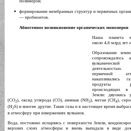
полимеров;
формирование мембранных структур и первичных орган
— пробионтов.
Абиогенное возникновение органических мономеров
Наша планета во
около 4,6 млрд лет 
Образование земн
сопровождалось а
вулканической
деятельност
первичной атм
накапливались 
продукты реа
происходящих в 
Земли: двуокись у
(СО
), оксид углерода (СО), аммиак (NH
), метан (СН
), сер
2
3
4
(Н
S) и многие другие. Такие газы и в настоящее время выбра
2
в атмосферу при извержениях вулканов.
Вода, постоянно испаряясь с поверхности Земли, конденсиро
верхних слоях атмосферы и вновь выпадала в виде до