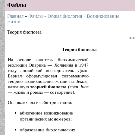
Файлы
Главная
»
Файлы
»
Общая биология
»
Возникновение
жизни
Теория биопоэза
03.0
Теория биопоэза
На основе гипотезы биохимической
эволюции Опарина — Холдейна в 1947
году английский исследователь Джон
Бернал сформулировал современную
теорию возникновения жизни на Земле,
названную
теорией биопоэза
(греч.
bios
— жизнь и
poiesis
— сотворение).
Она включала в себя три стадии:
абиогенное возникновение
органических мономеров;
образование биологических