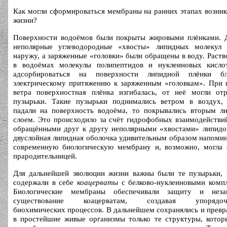
Как могли сформироваться мембраны на ранних этапах возни
жизни?
Поверхности водоёмов были покрыты жировыми плёнками. 
неполярные углеводородные «хвосты» липидных молекул 
наружу, а заряженные «головки» были обращены в воду. Раст
в водоёмах молекулы полипептидов и нуклеиновых кисло
адсорбироваться на поверхности липидной плёнки бл
электрическому притяжению к заряженным «головкам». При 
ветра поверхностная плёнка изгибалась, от неё могли отр
пузырьки. Такие пузырьки поднимались ветром в воздух, 
падали на поверхность водоёма, то покрывались вторым л
слоем. Это происходило за счёт гидрофобных взаимодейств
обращёнными друг к другу неполярными «хвостами» липидов
двуслойная липидная оболочка удивительным образом напоми
современную биологическую мембрану и, возможно, могла 
прародительницей.
Для дальнейшей эволюции жизни важны были те пузырьки, 
содержали в себе
коацерваты
с белково-нуклеиновыми компл
Биологические мембраны обеспечивали защиту и неза
существование коацерватам, создавая упорядоче
биохимических процессов. В дальнейшем сохранялись и прев
в простейшие живые организмы только те структуры, котор