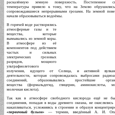
раскалённую земную поверхность. Постепенное сн
температуры привело к тому, что на Землю обрушились
сопровождавшиеся непрерывными грозами. На земной пове
начали образовываться водоёмы.
В горячей воде растворялись
атмосферные газы и те
вещества, которые
вымывались из земной коры.
В атмосфере из её
компонентов под действием
частых и сильных
электрических грозовых
разрядов, мощного
ультрафиолетового
излучения, идущего от Солнца, и активной вулкан
деятельности, которая сопровождалась выбросами радиоа
соединений, образовывались простейшие органи
вещества (формальдегид, глицерин, аминокислоты, мо
молочная кислота).
Так как в атмосфере свободного кислорода ещё не бы
соединения, попадая в воды древнего океана, не окислялись
накапливаться, усложняясь в строении и образуя концентри
«первичный бульон»
— термин, введённый А. И. Опа