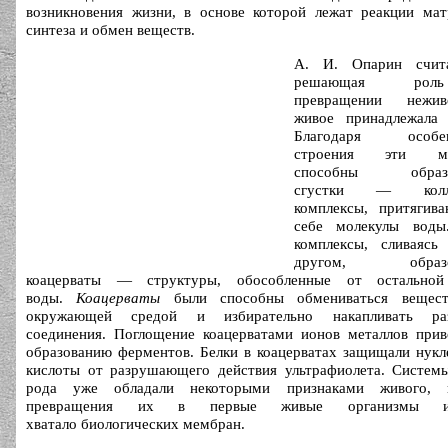
возникновения жизни, в основе которой лежат реакции мат
синтеза и обмен веществ.
А. И. Опарин счит
решающая ро
превращении нежи
живое принадлежала 
Благодаря особен
строения эти мо
способны образо
сгустки — колл
комплексы, притягив
себе молекулы воды
комплексы, сливаясь
другом, образо
коацерваты — структуры, обособленные от остально
воды.
Коацерваты
были способны обмениваться вещес
окружающей средой и избирательно накапливать ра
соединения. Поглощение коацерватами ионов металлов прив
образованию ферментов. Белки в коацерватах защищали нук
кислоты от разрушающего действия ультрафиолета. Системы
рода уже обладали некоторыми признаками живого,
превращения их в первые живые организмы
хватало биологических мембран.