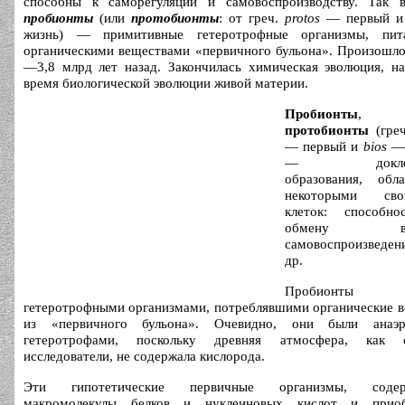
способны к саморегуляции и самовоспроизводству. Так в
пробионты
(или
протобионты
: от греч.
protos
— первый 
жизнь) — примитивные гетеротрофные организмы, пит
органическими веществами «первичного бульона». Произошло
—3,8 млрд лет назад. Закончилась химическая эволюция, н
время биологической эволюции живой материи.
Пробионты
, 
протобионты
(гре
— первый и
bios
— 
— доклето
образования, обл
некоторыми свой
клеток: способн
обмену вещ
самовоспроизвед
др.
Пробионты 
гетеротрофными организмами, потреблявшими органические 
из «первичного бульона». Очевидно, они были анаэ
гетеротрофами, поскольку древняя атмосфера, как 
исследователи, не содержала кислорода.
Эти гипотетические первичные организмы, содер
макромолекулы белков и нуклеиновых кислот и прио