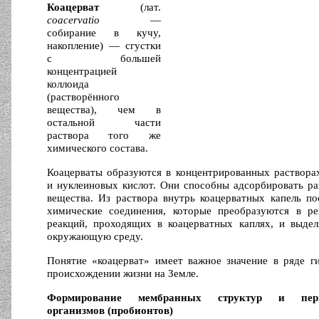
Коацерват
(лат.
coacervatio
—
собирание в кучу,
накопление) — сгустки
с большей
концентрацией
коллоида
(растворённого
вещества), чем в
остальной части
раствора того же
химического состава.
Коацерваты образуются в концентрированных раствора
и нуклеиновых кислот. Они способны адсорбировать р
вещества. Из раствора внутрь коацерватных капель п
химические соединения, которые преобразуются в рез
реакций, проходящих в коацерватных каплях, и выдел
окружающую среду.
Понятие «коацерват» имеет важное значение в ряде г
происхождении жизни на Земле.
Формирование мембранных структур и пер
организмов (пробионтов)