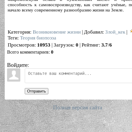
способность к самовоспроизводству, как считают учёные, 
начало всему современному разнообразию жизни на Земле.
Категория
:
Возникновение жизни
|
Добавил
:
Злой_кек
|
Теги
:
Теория биопоэза
Просмотров
:
10953
|
Загрузок
:
0
|
Рейтинг
:
3.7
/
6
Всего комментариев
:
0
Войдите:
Отправить
Полная версия сайта