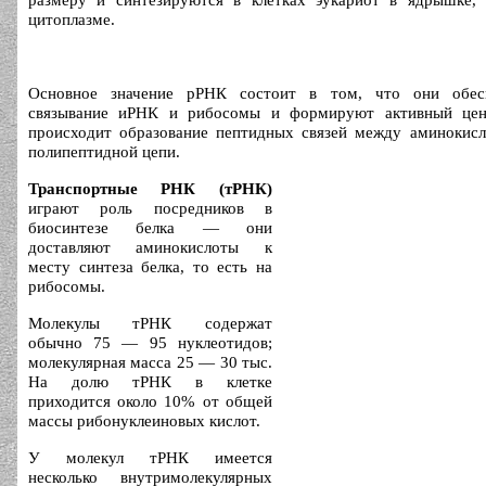
цитоплазме.
Основное значение рРНК состоит в том, что они обесп
связывание иРНК и рибосомы и формируют активный цен
происходит образование пептидных связей между аминокисл
полипептидной цепи.
Транспортные РНК (тРНК)
играют роль посредников в
биосинтезе белка — они
доставляют аминокислоты к
месту синтеза белка, то есть на
рибосомы.
Молекулы тРНК содержат
обычно 75 — 95 нуклеотидов;
молекулярная масса 25 — 30 тыс.
На долю тРНК в клетке
приходится около 10% от общей
массы рибонуклеиновых кислот.
У молекул тРНК имеется
несколько внутримолекулярных