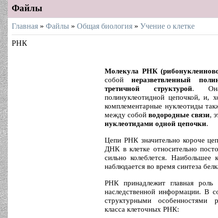
Файлы
Главная
»
Файлы
»
Общая биология
»
Учение о клетке
РНК
Молекула РНК
(рибонуклеинов
собой
неразветвленный поли
третичной структурой
. Она
полинуклеотидной цепочкой, и, х
комплементарные нуклеотиды так
между собой
водородные связи
, 
нуклеотидами одной цепочки
.
Цепи РНК значительно короче це
ДНК в клетке относительно пост
сильно колеблется. Наибольшее 
наблюдается во время синтеза белк
РНК принадлежит главная роль 
наследственной информации. В с
структурными особенностями 
класса клеточных РНК: