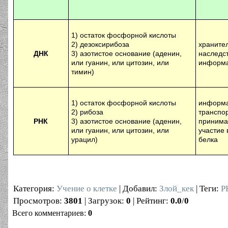
1) остаток фосфорной кислоты
2) дезоксирибоза
храните
ДНК
3) азотистое основание (аденин,
наследс
или гуанин, или цитозин, или
информ
тимин)
1) остаток фосфорной кислоты
информа
2) рибоза
транспо
РНК
3) азотистое основание (аденин,
приним
или гуанин, или цитозин, или
участие 
урацил)
белка
Категория
:
Учение о клетке
|
Добавил
:
Злой_кек
|
Теги
:
Р
Просмотров
:
3801
|
Загрузок
:
0
|
Рейтинг
:
0.0
/
0
Всего комментариев
:
0