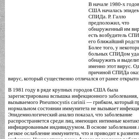
В начале 1980-х годов
США началась эпиде
СПИДа. Р. Галло
предположил, что
обнаруженный им вир
есть возбудитель СП
его ближайший родст
Более того, у некотор
больных СПИДом уда
обнаружить и выдели
именно этот вирус. О
причиной СПИДа ока
вирус, который существенно отличался от ранее открыто
В 1981 году в ряде крупных городов США была
зарегистрирована вспышка инфекционного заболевания,
вызываемого Pneumocystis carinii — грибком, который п
нормальном состоянии иммунитета не вызывает инфекци
Эпидемиологический анализ показал, что заболевание
распространяется среди лиц, имеющих интимные контак
инфицированным индивидуумом. В основе заболевания 
резкое ослабление иммунитета, что и приводит к развит