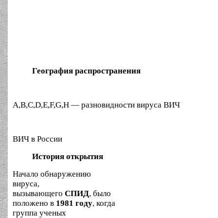
География распространения
A,B,C,D,E,F,G,H — разновидности вируса ВИЧ
ВИЧ в России
История открытия
Начало обнаружению
вируса,
вызывающего
СПИД
, было
положено в
1981 году
, когда
группа ученых