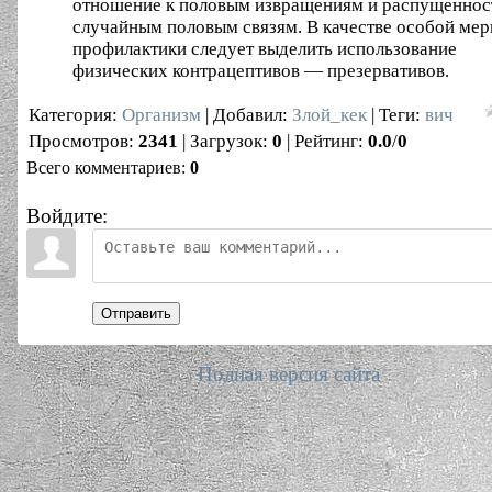
отношение к половым извращениям и распущеннос
случайным половым связям. В качестве особой ме
профилактики следует выделить использование
физических контрацептивов — презервативов.
Категория
:
Организм
|
Добавил
:
Злой_кек
|
Теги
:
вич
Просмотров
:
2341
|
Загрузок
:
0
|
Рейтинг
:
0.0
/
0
Всего комментариев
:
0
Войдите:
Отправить
Полная версия сайта