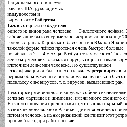
Национального института
рака в США, руководимых
иммунологом и
вирусологом
Робертом
Галло
, открыла возбудителя
одного из видов рака человека — Т-клеточного лейкоза. 
заболевание было впервые зарегистрированно в конце 7
годов в странах Карибского бассейна и в Южной Японии
тяжелой форме лейкоз протекал очень быстро: больные
погибали за 3 — 4 месяца. Возбудителем острого Т-клет
лейкоза у человека оказался вирус, который назвали вир
клеточной лейкемии человека. По существующей
классификации он был отнесен к классу
ретровирусов
, и
первым обнаруженным ретровирусом человека и был отн
подклассу онковирусов, т. е. вирусов, вызывающих рак.
Некоторые разновидности вируса, особенно выделенные
зеленых мартышек и шимпанзе, имели много сходного с 
На этом основании предположили, что вновь открытый в
возник первоначально в Африке, где им заразились прима
потом и человек, а на американский континент этот ретр
проник благодаря работорговле.