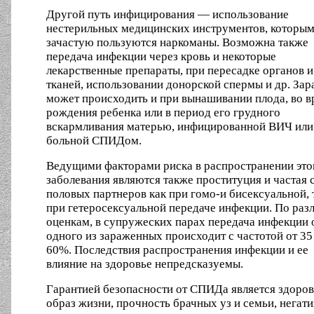
Другой путь инфицирования — использование
нестерильных медицинских инструментов, которы
зачастую пользуются наркоманы. Возможна также
передача инфекции через кровь и некоторые
лекарственные препараты, при пересадке органов и
тканей, использовании донорской спермы и др. За
может происходить и при вынашивании плода, во в
рождения ребенка или в период его грудного
вскармливания матерью, инфицированной ВИЧ или
больной СПИДом.
Ведущими факторами риска в распространении это
заболевания являются также проституция и частая 
половых партнеров как при гомо-и бисексуальной, 
при гетеросексуальной передаче инфекции. По ра
оценкам, в супружеских парах передача инфекции 
одного из зараженных происходит с частотой от 35
60%. Последствия распространения инфекции и ее
влияние на здоровье непредсказуемы.
Гарантией безопасности от СПИДа является здоро
образ жизни, прочность брачных уз и семьи, негат