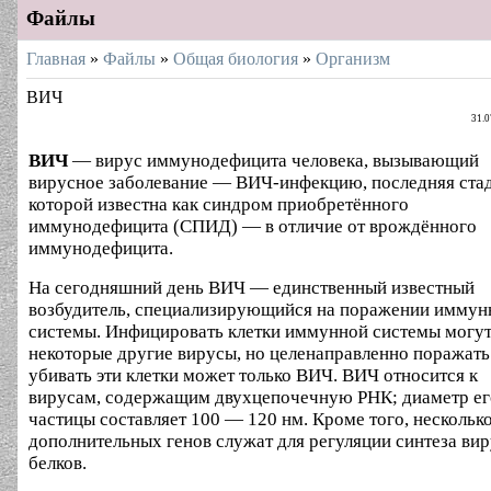
Файлы
Главная
»
Файлы
»
Общая биология
»
Организм
ВИЧ
31.0
ВИЧ
— вирус иммунодефицита человека, вызывающий
вирусное заболевание — ВИЧ-инфекцию, последняя ста
которой известна как синдром приобретённого
иммунодефицита (СПИД) — в отличие от врождённого
иммунодефицита.
На сегодняшний день ВИЧ — единственный известный
возбудитель, специализирующийся на поражении иммун
системы. Инфицировать клетки иммунной системы могут
некоторые другие вирусы, но целенаправленно поражать
убивать эти клетки может только ВИЧ. ВИЧ относится к
вирусам, содержащим двухцепочечную РНК; диаметр ег
частицы составляет 100 — 120 нм. Кроме того, нескольк
дополнительных генов служат для регуляции синтеза ви
белков.