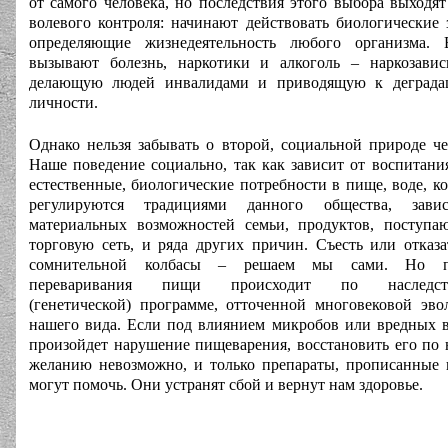
от самого человека, но последствия этого выбора выходят
волевого контроля: начинают действовать биологические 
определяющие жизнедеятельность любого организма. 
вызывают болезнь, наркотики и алкоголь – наркозавис
делающую людей инвалидами и приводящую к деграда
личности.
Однако нельзя забывать о второй, социальной природе че
Наше поведение социально, так как зависит от воспитани
естественные, биологические потребности в пище, воде, к
регулируются традициями данного общества, зави
материальных возможностей семьи, продуктов, поступ
торговую сеть, и ряда других причин. Съесть или отказа
сомнительной колбасы – решаем мы сами. Но п
переваривания пищи происходит по наследст
(генетической) программе, отточенной многовековой эв
нашего вида. Если под влиянием микробов или вредных 
произойдет нарушение пищеварения, восстановить его по
желанию невозможно, и только препараты, прописанные 
могут помочь. Они устранят сбой и вернут нам здоровье.