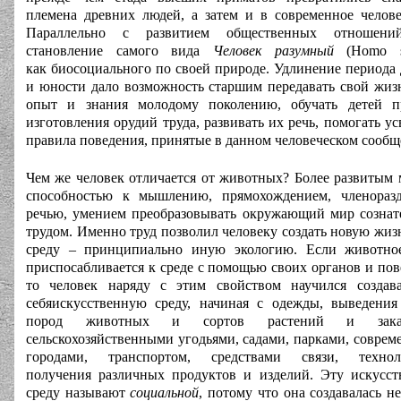
племена древних людей, а затем и в современное челове
Параллельно с развитием общественных отношен
становление самого вида
Человек разумный
(Homo sa
как биосоциального по своей природе. Удлинение периода 
и юности дало возможность старшим передавать свой жи
опыт и знания молодому поколению, обучать детей п
изготовления орудий труда, развивать их речь, помогать ус
правила поведения, принятые в данном человеческом сообщ
Чем же человек отличается от животных? Более развитым 
способностью к мышлению, прямохождением, членоразд
речью, умением преобразовывать окружающий мир созна
трудом. Именно труд позволил человеку создать новую жи
среду – принципиально иную экологию. Если животно
приспосабливается к среде с помощью своих органов и пов
то человек наряду с этим свойством научился создав
себяискусственную среду, начиная с одежды, выведени
пород животных и сортов растений и закан
сельскохозяйственными угодьями, садами, парками, совре
городами, транспортом, средствами связи, технол
получения различных продуктов и изделий. Эту искусс
среду называют
социальной
, потому что она создавалась н