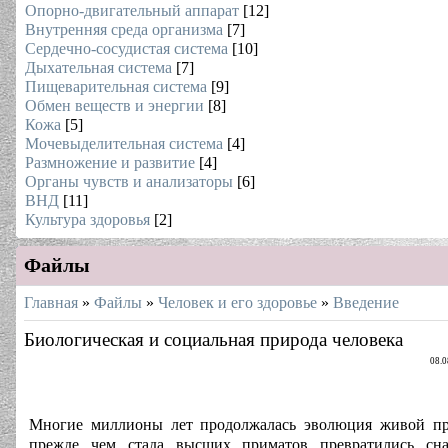
Опорно-двигательный аппарат
[12]
Внутренняя среда организма
[7]
Сердечно-сосудистая система
[10]
Дыхательная система
[7]
Пищеварительная система
[9]
Обмен веществ и энергии
[8]
Кожа
[5]
Мочевыделительная система
[4]
Размножение и развитие
[4]
Органы чувств и анализаторы
[6]
ВНД
[11]
Культура здоровья
[2]
Файлы
Главная
»
Файлы
»
Человек и его здоровье
»
Введение
Биологическая и социальная природа человека
08.0
Многие миллионы лет продолжалась эволюция живой пр
прежде чем стада высших приматов превратились сна