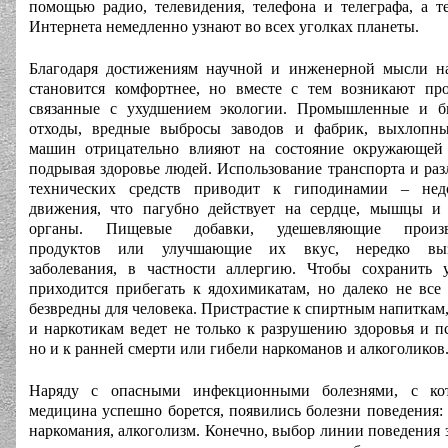
помощью радио, телевидения, телефона и телеграфа, а т
Интернета немедленно узнают во всех уголках планеты.
Благодаря достижениям научной и инженерной мысли н
становится комфортнее, но вместе с тем возникают пр
связанные с ухудшением экологии. Промышленные и б
отходы, вредные выбросы заводов и фабрик, выхлопны
машин отрицательно влияют на состояние окружающей 
подрывая здоровье людей. Использование транспорта и ра
технических средств приводит к гиподинамии – недо
движения, что пагубно действует на сердце, мышцы и
органы. Пищевые добавки, удешевляющие произв
продуктов или улучшающие их вкус, нередко вы
заболевания, в частности аллергию. Чтобы сохранить 
приходится прибегать к ядохимикатам, но далеко не все
безвредны для человека. Пристрастие к спиртным напиткам,
и наркотикам ведет не только к разрушению здоровья и п
но и к ранней смерти или гибели наркоманов и алкоголиков
Наряду с опасными инфекционными болезнями, с ко
медицина успешно борется, появились болезни поведения
наркомания, алкоголизм. Конечно, выбор линии поведения 