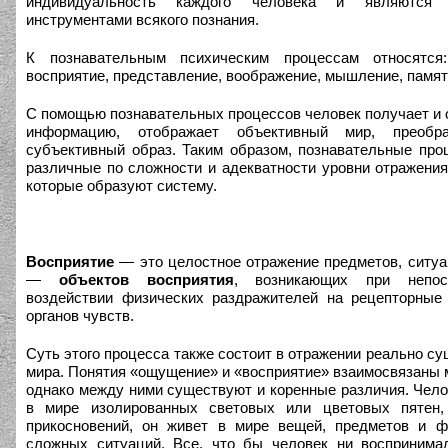
индивидуальность каждого человека и являются с
инструментами всякого познания.
К познавательным психическим процессам относятся
восприятие, представление, воображение, мышление, памят
С помощью познавательных процессов человек получает и
информацию, отображает объективный мир, преобр
субъективный образ. Таким образом, познавательные пр
различные по сложности и адекватности уровни отражения
которые образуют систему.
Восприятие
— это целостное отражение предметов, ситуа
—
объектов восприятия
, возникающих при непос
воздействии физических раздражителей на рецепторные
органов чувств.
Суть этого процесса также состоит в отражении реально с
мира. Понятия «ощущение» и «восприятие» взаимосвязаны 
однако между ними существуют и коренные различия. Чело
в мире изолированных световых или цветовых пятен,
прикосновений, он живет в мире вещей, предметов и ф
сложных ситуаций. Все, что бы человек ни воспринима