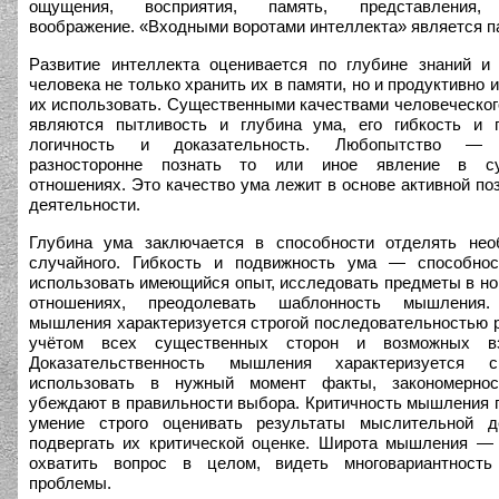
ощущения, восприятия, память, представления,
воображение. «Входными воротами интеллекта» является п
Развитие интеллекта оценивается по глубине знаний и
человека не только хранить их в памяти, но и продуктивно
их использовать. Существенными качествами человеческог
являются пытливость и глубина ума, его гибкость и п
логичность и доказательность. Любопытство — 
разносторонне познать то или иное явление в су
отношениях. Это качество ума лежит в основе активной по
деятельности.
Глубина ума заключается в способности отделять нео
случайного. Гибкость и подвижность ума — способнос
использовать имеющийся опыт, исследовать предметы в но
отношениях, преодолевать шаблонность мышления.
мышления характеризуется строгой последовательностью 
учётом всех существенных сторон и возможных вз
Доказательственность мышления характеризуется с
использовать в нужный момент факты, закономернос
убеждают в правильности выбора. Критичность мышления 
умение строго оценивать результаты мыслительной де
подвергать их критической оценке. Широта мышления —
охватить вопрос в целом, видеть многовариантност
проблемы.