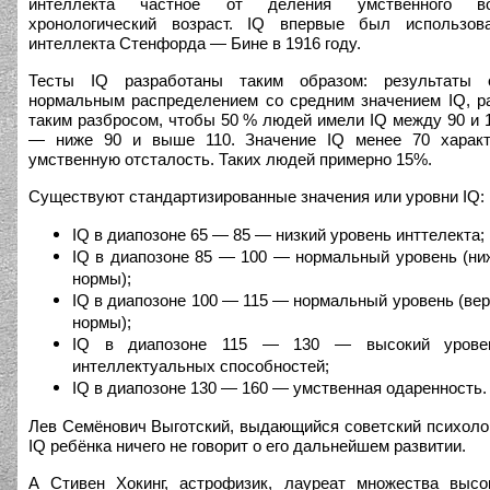
интеллекта частное от деления умственного в
хронологический возраст. IQ впервые был использо
интеллекта Стенфорда — Бине в 1916 году.
Тесты IQ разработаны таким образом: результаты 
нормальным распределением со средним значением IQ, р
таким разбросом, чтобы 50 % людей имели IQ между 90 и 1
— ниже 90 и выше 110. Значение IQ менее 70 характ
умственную отсталость. Таких людей примерно 15%.
Cуществуют стандартизированные значения или уровни IQ:
IQ в диапозоне 65 — 85 — низкий уровень инттелекта;
IQ в диапозоне 85 — 100 — нормальный уровень (ни
нормы);
IQ в диапозоне 100 — 115 — нормальный уровень (вер
нормы);
IQ в диапозоне 115 — 130 — высокий уровен
интеллектуальных способностей;
IQ в диапозоне 130 — 160 — умственная одаренность.
Лев Семёнович Выготский, выдающийся cоветский психолог,
IQ ребёнка ничего не говорит о его дальнейшем развитии.
А Стивен Хокинг, астрофизик, лауреат множества высо