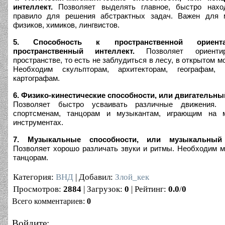
интеллект.
Позволяет выделять главное, быстро нахо
правило для решения абстрактных задач. Важен для м
физиков, химиков, лингвистов.
5. Способность к пространственной ориент
пространственный интеллект.
Позволяет ориенти
пространстве, то есть не заблудиться в лесу, в открытом мо
Необходим скульпторам, архитекторам, географам, г
картографам.
6. Физико-кинестические способности, или двигательны
Позволяет быстро усваивать различные движения. 
спортсменам, танцорам и музыкантам, играющим на 
инструментах.
7. Музыкальные способности, или музыкальный 
Позволяет хорошо различать звуки и ритмы. Необходим 
танцорам.
Категория
:
ВНД
|
Добавил
:
Злой_кек
Просмотров
:
2884
|
Загрузок
:
0
|
Рейтинг
:
0.0
/
0
Всего комментариев
:
0
Войдите: