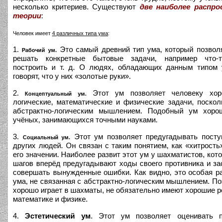
несколько критериев. Существуют
две наиболее распр
теории
:
Человек имеет
4 различных типа ума
:
1.
.
Это самый древний тип ума, который позвол
Рабочий ум
решать конкретные бытовые задачи, например что-т
построить и т. д. О людях, обладающих данным типом 
говорят, что у них «золотые руки».
2.
.
Этот ум позволяет человеку хо
Концептуальный ум
логические, математические и физические задачи, поскол
абстрактно-логическим мышлением. Подобный ум хоро
учёных, занимающихся точными науками.
3.
.
Этот ум позволяет предугадывать пост
Социальный ум
других людей. Он связан с таким понятием, как «хитрость
его значении. Наиболее развит этот ум у шахматистов, кот
шагов вперёд предугадывают ходы своего противника и за
совершать вынужденные ошибки. Как видно, это особая р
ума, не связанная с абстрактно-логическим мышлением. Поэ
хорошо играет в шахматы, не обязательно имеют хорошие р
математике и физике.
4.
Эстетический ум
. Этот ум позволяет оценивать п