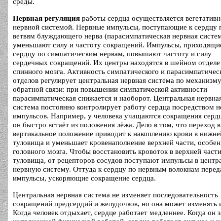
среды.
Нервная регуляция
работы сердца осуществляется вегетатив
нервной системой. Нервные импульсы, поступающие к сердцу 
ветвям блуждающего нерва (парасимпатическая нервная систем
уменьшают силу и частоту сокращений. Импульсы, приходящи
сердцу по симпатическим нервам, повышают частоту и силу
сердечных сокращений. Их центры находятся в шейном отделе
спинного мозга. Активность симпатического и парасимпатичес
отделов регулирует центральная нервная система по механизм
обратной связи: при повышении симпатической активности
парасимпатическая снижается и наоборот. Центральная нервна
система постоянно контролирует работу сердца посредством 
импульсов. Например, у человека учащаются сокращения сердц
он быстро встаёт из положения лёжа. Дело в том, что переход в
вертикальное положение приводит к накоплению крови в нижне
туловища и уменьшает кровенаполнение верхней части, особе
головного мозга. Чтобы восстановить кровоток в верхней част
туловища, от рецепторов сосудов поступают импульсы в цент
нервную систему. Оттуда к сердцу по нервным волокнам пере
импульсы, ускоряющие сокращение сердца.
Центральная нервная система не изменяет последовательность
сокращений предсердий и желудочков, но она может изменять 
Когда человек отдыхает, сердце работает медленнее. Когда он 