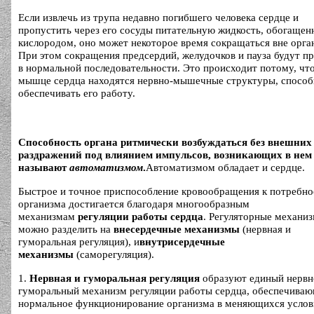
Если извлечь из трупа недавно погибшего человека сердце и
пропустить через его сосуды питательную жидкость, обогаще
кислородом, оно может некоторое время сокращаться вне орга
При этом сокращения предсердий, желудочков и пауза будут п
в нормальной последовательности. Это происходит потому, что
мышце сердца находятся нервно-мышечные структуры, спосо
обеспечивать его работу.
Способность органа ритмически возбуждаться без внешних
раздражений под влиянием импульсов, возникающих в нем
называют
автоматизмом
.
Автоматизмом обладает и сердце.
Быстрое и точное приспособление кровообращения к потребн
организма достигается благодаря многообразным
механизмам
регуляции работы сердца
. Регуляторные механи
можно разделить на
внесердечные механизмы
(нервная и
гуморальная регуляция), и
внутрисердечные
механизмы
(саморегуляция).
1.
Нервная и гуморальная регуляция
образуют единый нервн
гуморальный механизм регуляции работы сердца, обеспечива
нормальное функционирование организма в меняющихся услов