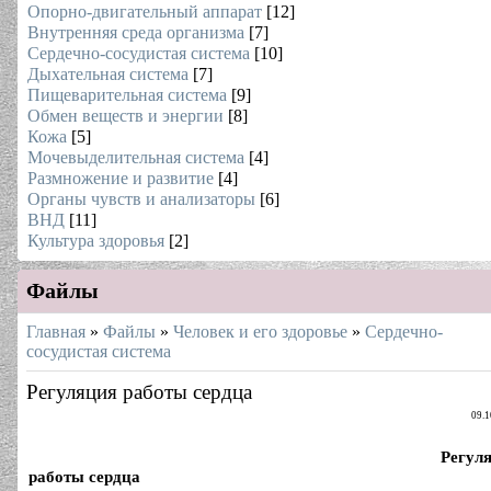
Опорно-двигательный аппарат
[12]
Внутренняя среда организма
[7]
Сердечно-сосудистая система
[10]
Дыхательная система
[7]
Пищеварительная система
[9]
Обмен веществ и энергии
[8]
Кожа
[5]
Мочевыделительная система
[4]
Размножение и развитие
[4]
Органы чувств и анализаторы
[6]
ВНД
[11]
Культура здоровья
[2]
Файлы
Главная
»
Файлы
»
Человек и его здоровье
»
Сердечно-
сосудистая система
Регуляция работы сердца
09.1
Регул
работы сердца