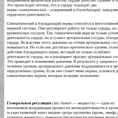
напряженной физической работой, сердце работает сильнее и ч
Это происходит потому, что к сердцу подходят два
нерва:
симпатический
– ускоряющий и
блуждающий
, замедл
сердечную деятельность.
Симпатический и блуждающий нервы относятся к вегетативной
нервной системе. Они регулируют работу не только сердца, но 
кровеносных сосудов. Так, симпатический нерв не только усил
деятельность сердца, но и сужает артериальные сосуды, отход
сердца. Вследствие этого давление на стенки артериальных сос
повышается. Но если оно достигает критического уровня, усил
действие блуждающего нерва, который не только ослабляет
деятельность сердца, но и расширяет просвет артериальных со
Это приводит к понижению давления. В результате у здорового
человека уровень артериального давления поддерживается в пр
определенных границ. Если оно станет ниже нормы, усилится д
симпатических нервов, которые исправят положение.
Гуморальная регуляция
(лат.
humor
— жидкость) — один из
механизмов координации процессов жизнедеятельности в орган
осуществляемый через жидкие среды организма (кровь, лимфу,
тканевую жидкость) с помощью биологически активных вещест