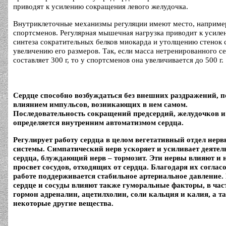
приводят к усилению сокращения левого желудочка.
Внутриклеточные механизмы регуляции имеют место, например
спортсменов. Регулярная мышечная нагрузка приводит к усил
синтеза сократительных белков миокарда и утолщению стенок 
увеличению его размеров. Так, если масса нетренированного с
составляет 300 г, то у спортсменов она увеличивается до 500 г.
Сердце способно возбуждаться без внешних раздражений, п
влиянием импульсов, возникающих в нем самом.
Последовательность сокращений предсердий, желудочков и
определяется внутренним автоматизмом сердца.
Регулирует работу сердца в целом вегетативный отдел нерв
системы. Симпатический нерв ускоряет и усиливает деятел
сердца, блуждающий нерв – тормозит. Эти нервы влияют и 
просвет сосудов, отходящих от сердца. Благодаря их согла
работе поддерживается стабильное артериальное давление.
сердце и сосуды влияют также гуморальные факторы, в час
гормон адреналин, ацетилхолин, соли кальция и калия, а т
некоторые другие вещества.