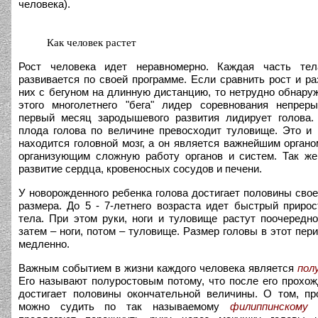
человека).
Как человек растет
Рост человека идет неравномерно. Каждая часть тел
развивается по своей программе. Если сравнить рост и ра
них с бегуном на длинную дистанцию, то нетрудно обнаруж
этого многолетнего "бега" лидер соревнования непрер
первый месяц зародышевого развития лидирует голова.
плода голова по величине превосходит туловище. Это и 
находится головной мозг, а он является важнейшим орган
организующим сложную работу органов и систем. Так же
развитие сердца, кровеносных сосудов и печени.
У новорожденного ребенка голова достигает половины свое
размера. До 5 - 7-летнего возраста идет быстрый приро
тела. При этом руки, ноги и туловище растут поочередно
затем – ноги, потом – туловище. Размер головы в этот пер
медленно.
Важным событием в жизни каждого человека является
пол
Его называют полуростовым потому, что после его прохо
достигает половины окончательной величины. О том, пр
можно судить по так называемому
филиппинскому