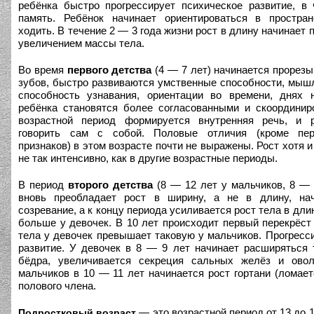
ребёнка быстро прогрессирует психическое развитие, в 
память. Ребёнок начинает ориентироваться в простра
ходить. В течение 2 — 3 года жизни рост в длину начинает
увеличением массы тела.
Во время
первого детства
(4 — 7 лет) начинается прорез
зубов, быстро развиваются умственные способности, мыш
способность узнавания, ориентации во времени, днях 
ребёнка становятся более согласованными и скоординир
возрастной период формируется внутренняя речь, и р
говорить сам с собой. Половые отличия (кроме пе
признаков) в этом возрасте почти не выражены. Рост хотя 
не так интенсивно, как в другие возрастные периоды.
В период
второго детства
(8 — 12 лет у мальчиков, 8 — 
вновь преобладает рост в ширину, а не в длину, нач
созревание, а к концу периода усиливается рост тела в дли
больше у девочек. В 10 лет происходит первый перекрёс
тела у девочек превышает таковую у мальчиков. Прогресс
развитие. У девочек в 8 — 9 лет начинает расширяться 
бёдра, увеличивается секреция сальных желёз и овол
мальчиков в 10 — 11 лет начинается рост гортани (ломаетс
полового члена.
— это возрастной период от 13 до 1
Подростковый возраст