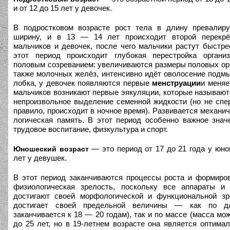
и от 12 до 15 лет у девочек.
В подростковом возрасте рост тела в длину превалир
ширину, и в 13 — 14 лет происходит второй перекрё
мальчиков и девочек, после чего мальчики растут быстре
этот период происходит глубокая перестройка органи
половым созреванием: увеличиваются размеры половых орг
также молочных желёз, интенсивно идёт оволосение подм
лобка, у девочек появляются первые
менструации
и меняе
мальчиков возникают первые эякуляции, которые называю
непроизвольное выделение семенной жидкости (но не спер
правило, происходит в ночное время). Развивается механич
логическая память. В этот период особенно важное знач
трудовое воспитание, физкультура и спорт.
— это период от 17 до 21 года у юно
Юношеский возраст
лет у девушек.
В этот период заканчиваются процессы роста и формиров
физиологическая зрелость, поскольку все аппараты и
достигают своей морфологической и функциональной зр
достигает своей предельной величины — как по д
заканчивается к 18 — 20 годам), так и по массе (масса мо
до 25 лет, но в 19-летнем возрасте она является оптима