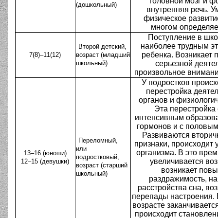
головной мозг и ф
(дошкольный)
внутренняя речь. У
физическое развити
многом определяе
Поступление в шко
наиболее трудным эт
Второй детский,
ребенка. Возникает 
7(8)–11(12)
возраст (младший
школьный)
серьезной деятел
произвольное внимани
У подростков происх
перестройка деятел
органов и физиологич
Эта перестройка 
интенсивным образов
гормонов и с половым
Развиваются втори
Переломный,
признаки, происходит 
или
организма. В это врем
13–16 (юноши)
подростковый,
увеличивается воз
12–15 (девушки)
возраст (старший
возникает пов
школьный)
раздражимость, н
расстройства сна, во
перепады настроения. 
возрасте заканчивается
происходит становлени