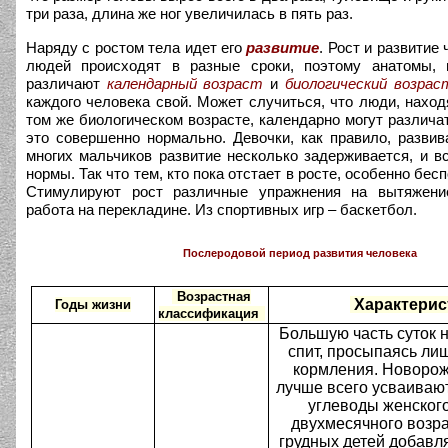
три раза, длина же ног увеличилась в пять раз.
Наряду с ростом тела идет его
развитие
. Рост и развитие
людей происходят в разные сроки, поэтому анатомы, 
различают
календарный возраст
и
биологический возрас
каждого человека свой. Может случиться, что люди, нахо
том же биологическом возрасте, календарно могут различат
это совершенно нормально. Девочки, как правило, разви
многих мальчиков развитие несколько задерживается, и в
нормы. Так что тем, кто пока отстает в росте, особенно бесп
Стимулируют рост различные упражнения на вытяжение
работа на перекладине. Из спортивных игр – баскетбол.
Послеродовой период развития человека
Возрастная
Характерис
Годы жизни
классификация
Большую часть суток
спит, просыпаясь ли
кормления. Новоро
лучше всего усваивают
углеводы женского
двухмесячного возра
грудных детей добав