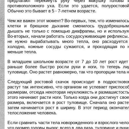
предлагают перекинуть руку через макушку головы 
противоположного уха. Если это удается, полуростово
Обычно это бывает в 5 - 7-летнем возрасте.
Чем же важен этот момент? Во-первых, тем, что изменилось
клетки и брюшное дыхание сменилось грудобрюшным
дышать не только с помощью диафрагмы, но и использу
Во-вторых, начали работать сосудосуживающие рефлексы.
не нужно вырабатывать много тепла, оно расходуется
холодно, кожные сосуды сужаются, и проходящая по н
меньше тепла.
В младшем школьном возрасте от 7 до 10 лет рост идет
раньше более быстро росли руки и ноги, то теперь ли
туловище. Оно растет равномерно, так что пропорции тела 
Следующий ростовой скачок происходит в подростково
растут так интенсивно, что организм не успевает приспосо
размерам, отсюда некоторая неуклюжесть и размашистост
этого начинают расти ноги. Только когда они достигнут сво
размера, включается в рост туловище. Сначала оно расте
затем начинается рост в ширину. В этот период окончат
телосложение человека.
Если сравнить части тела новорожденного и взрослого чело
что размер головы вырос всего в два раза, туловище и рук