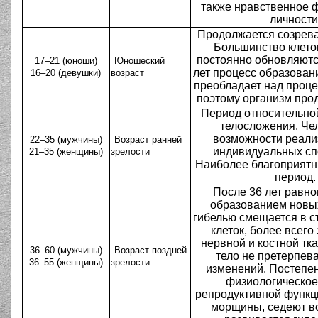
также нравственное
личности
Продолжается созрева
Большинство клето
постоянно обновляютс
17–21 (юноши)
Юношеский
лет процесс образован
16–20 (девушки)
возраст
преобладает над проце
поэтому организм про
Период относительно
телосложения. Че
возможности реали
22–35 (мужчины)
Возраст ранней
индивидуальных сп
21–35 (женщины)
зрелости
Наиболее благоприят
период.
После 36 лет равн
образованием новых
гибелью смещается в с
клеток, более всего
нервной и костной тка
36–60 (мужчины)
Возраст поздней
тело не претерпев
36–55 (женщины)
зрелости
изменений. Постепен
физиологическое
репродуктивной функц
морщины, седеют во