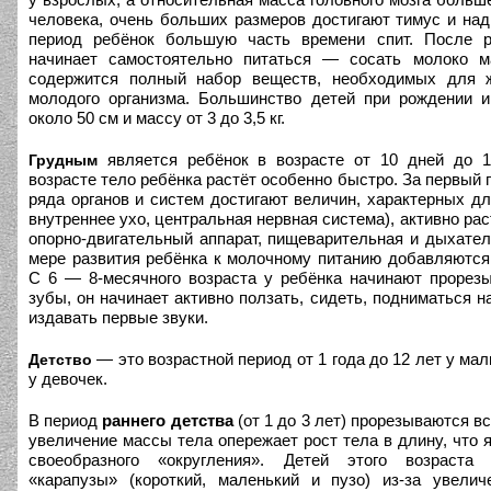
человека, очень больших размеров достигают тимус и над
период ребёнок большую часть времени спит. После р
начинает самостоятельно питаться — сосать молоко м
содержится полный набор веществ, необходимых для ж
молодого организма. Большинство детей при рождении 
около 50 см и массу от 3 до 3,5 кг.
является ребёнок в возрасте от 10 дней до 1
Грудным
возрасте тело ребёнка растёт особенно быстро. За первый 
ряда органов и систем достигают величин, характерных для
внутреннее ухо, центральная нервная система), активно ра
опорно-двигательный аппарат, пищеварительная и дыхате
мере развития ребёнка к молочному питанию добавляются
С 6 — 8-месячного возраста у ребёнка начинают прорез
зубы, он начинает активно ползать, сидеть, подниматься н
издавать первые звуки.
— это возрастной период от 1 года до 12 лет у мал
Детство
у девочек.
В период
раннего детства
(от 1 до 3 лет) прорезываются в
увеличение массы тела опережает рост тела в длину, что 
своеобразного «округления». Детей этого возраста
«карапузы» (короткий, маленький и пузо) из-за увелич