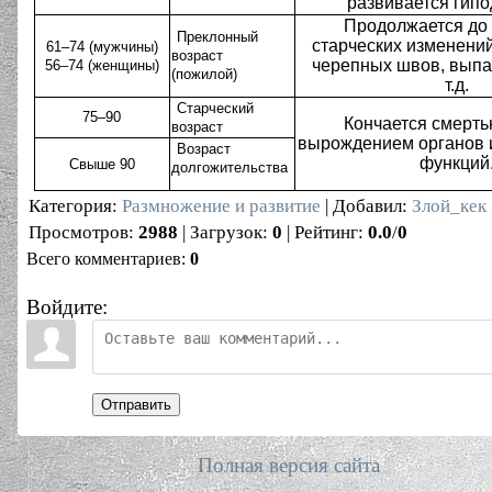
развивается гип
Продолжается до
Преклонный
старческих изменений
61–74 (мужчины)
возраст
черепных швов, выпа
56–74 (женщины)
(пожилой)
т.д.
Старческий
75–90
Кончается смерть
возраст
вырождением органов и
Возраст
функций
Свыше 90
долгожительства
Категория
:
Размножение и развитие
|
Добавил
:
Злой_кек
Просмотров
:
2988
|
Загрузок
:
0
|
Рейтинг
:
0.0
/
0
Всего комментариев
:
0
Войдите:
Отправить
Полная версия сайта