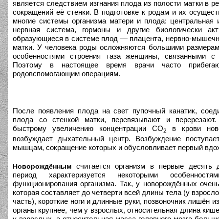
является следствием изгнания плода из полости матки в р
сокращений её стенки. В подготовке к родам и их осущес
многие системы организма матери и плода: центральная 
нервная система, гормоны и другие биологически акт
образующиеся в системе плод — плацента, нервно-мышечн
матки. У человека роды осложняются большими размерам
особенностями строения таза женщины, связанными с 
Поэтому в настоящее время врачи часто прибега
родовспомогающим операциям.
После появления плода на свет пупочный канатик, соед
плода со стенкой матки, перевязывают и перерезают.
быстрому увеличению концентрации СО
в крови ново
2
возбуждает дыхательный центр. Возбуждение поступае
мышцам, сокращение которых и обусловливает первый вдо
считается организм в первые десять 
Новорождённым
период характеризуется некоторыми особенност
функционирования организма. Так, у новорождённых очен
которая составляет до четверти всей длины тела (у взросл
часть), короткие ноги и длинные руки, позвоночник лишён и
органы крупнее, чем у взрослых, относительная длина кише
у взрослых, а относительная масса головного мозга больше