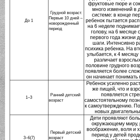
фруктовые пюре и сок
много изменений в 
Грудной возраст.
системе: в конце пе
Первые 10 дней –
ребенок пытается расп
До 1
новорожденный
на 6 неделе поднимае
период
голову, на 6 месяце 
первого года жизни 
шаги. Интенсивно р
психика ребенка. На в
улыбается, к 4 месяцу
различает взрослых
половине грудного воз
появляется более слож
он начинает понимать
Ребенок усиленно раст
же пищей, что и взр
появляется стре
Ранний детский
1–3
самостоятельному позн
возраст
к самоутверждению. По
новых двигательны
Дети проявляют боль
окружающему миру,
воображение, воля и х
Первый детский
период у детей прод
3–6(7)
возраст