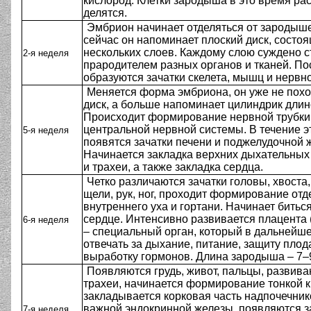
кислород. Клетки зародыша в это время рас
делятся.
Эмбрион начинает отделяться от зародыш
сейчас он напоминает плоский диск, состоя
нескольких слоев. Каждому слою суждено с
2-я неделя
прародителем разных органов и тканей. П
образуются зачатки скелета, мышц и нервн
Меняется форма эмбриона, он уже не похо
диск, а больше напоминает цилиндрик длин
Происходит формирование нервной трубки 
центральной нервной системы. В течение э
5-я неделя
появятся зачатки печени и поджелудочной 
Начинается закладка верхних дыхательных 
и трахеи, а также закладка сердца.
Четко различаются зачатки головы, хвоста
щели, рук, ног, проходит формирование отд
внутреннего уха и гортани. Начинает битьс
сердце. Интенсивно развивается плацента 
6-я неделя
– специальный орган, который в дальнейше
отвечать за дыхание, питание, защиту плода
выработку гормонов. Длина зародыша – 7–
Появляются грудь, живот, пальцы, развив
трахеи, начинается формирование тонкой к
закладывается корковая часть надпочечник
важной эндокринной железы, появляются за
7-я неделя