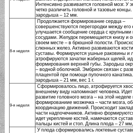
Интенсивно развивается головной мозг. У
четко различить головной и тазовые концы.
зародыша – 12 мм.
Продолжается формирование сердца –
совершенствуются перегородки между его 
улучшается сообщение сердца с крупными
сосудами. Желудок перемещается книзу и о
своем месте – в брюшной полости. Происхо
слюнных желез. Активно развиваются кости
8-я неделя
суставы. Формируются ушные раковины и л
атрофируются зачатки жаберных щелей, ид
формирования верхней губы. Зародыш ок
– водной оболочкой. Эмбрион связан с ра
плацентой при помощи пупочного канатика
зародыша – 21 мм, вес 1 г.
Сформировалось лицо, атрофируется хвост
внешнему виду напоминает человека. Идет
развитие головного мозга – на этой неделе
формированиие мозжечка – части мозга, 
9-я неделя
координацию движений. Происходит заклад
части надпочечников. Активно формируются
идет укрепление костей, намечаются сустав
пальцы кистей и стоп. Длина плода – 27 мм, 
У плода сформировались локтевые суставы