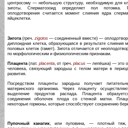
центросому — небольшую структуру, необходимую для кл
зиготы. Сперматозоид определяет пол потомка. 
оплодотворения считается момент слияния ядра сперм
яйцеклетки.
Зигота
(греч.
zigotos
— соединенный вместе) — оплодотворе
диплоидная клетка, образующаяся в результате слияния 
половых клеток (гамет). Зигота отличается от неоплодотво
по морфологическим и физиологическим признакам.
Плацента
(лат.
placenta
, от греч.
placus
— лепёшка) — это о
человека, связующий зародыш с телом матери в период
развития.
Посредством плаценты зародыш получает питатель
материнского организма. Через плаценту осуществляю
выделение продуктов распада. Плацента образует
соединения оболочек плода со стенкой матки. Плаце
некоторые гормоны, которые способствуют сохранению бер
Пупочный канатик
, или пуповина, — плотный тяж,