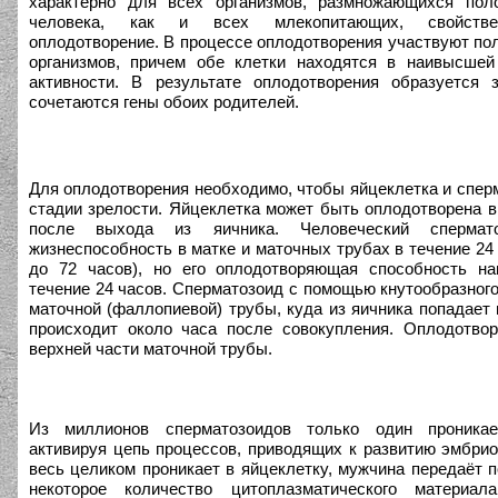
характерно для всех организмов, размножающихся пол
человека, как и всех млекопитающих, свойстве
оплодотворение. В процессе оплодотворения участвуют по
организмов, причем обе клетки находятся в наивысшей
активности. В результате оплодотворения образуется з
сочетаются гены обоих родителей.
Д
ля оплодотворения необходимо, чтобы яйцеклетка и спер
стадии зрелости. Яйцеклетка может быть оплодотворена в
после выхода из яичника. Человеческий спермато
жизнеспособность в матке и маточных трубах в течение 24
до 72 часов), но его оплодотворяющая способность н
течение 24 часов. Сперматозоид с помощью кнутообразного
маточной (фаллопиевой) трубы, куда из яичника попадает 
происходит около часа после совокупления. Оплодотвор
верхней части маточной трубы.
Из миллионов сперматозоидов только один проникае
активируя цепь процессов, приводящих к развитию эмбри
весь целиком проникает в яйцеклетку, мужчина передаёт 
некоторое количество цитоплазматического материа