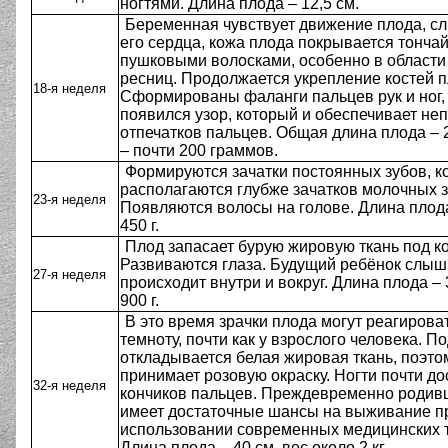
ногтями. Длина плода – 12,5 см.
Беременная чувствует движение плода, с
его сердца, кожа плода покрывается тонч
пушковыми волосками, особенно в области
ресниц. Продолжается укрепление костей п
18-я неделя
Сформированы фаланги пальцев рук и ног, 
появился узор, который и обеспечивает не
отпечатков пальцев. Общая длина плода – 2
– почти 200 граммов.
Формируются зачатки постоянных зубов, к
располагаются глубже зачатков молочных з
23-я неделя
Появляются волосы на голове. Длина плода 
450 г.
Плод запасает бурую жировую ткань под к
Развиваются глаза. Будущий ребёнок слыши
27-я неделя
происходит внутри и вокруг. Длина плода – 
900 г.
В это время зрачки плода могут реагироват
темноту, почти как у взрослого человека. П
откладывается белая жировая ткань, поэто
принимает розовую окраску. Ногти почти до
32-я неделя
кончиков пальцев. Преждевременно родив
имеет достаточные шансы на выживание п
использовании современных медицинских т
Длина плода – 40 см, вес около 2 кг.