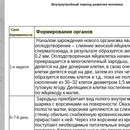
Внутриутробный период развития человека
Срок
Формирование органов
беременности
Началом зарождения нового организма яв
оплодотворение – слияние женской яйцекле
сперматозоида, в результате образуется зи
0,2 мм. Оплодотворенная яйцеклетка начин
превращается в многоклеточный зародыш, 
делится на две дочерние клетки, в свою оче
1-я неделя
клетки делятся ещё на две, затем из этих ч
образуется восемь клеток и т.д., пока не по
скопление из 30–32 клеток диаметром 1,5 м
тутовую ягоду. Делящиеся клетки постепен
по яйцеводу к матке.
Зародыш приобретает вид полого внутри м
шарика с ворсинками на поверхности. Ока
полости матки, ворсинки цепляются за сли
стенку, обильно снабжённую кровеносными 
6–7-й день
прирастают к ней. Через эти ворсинки из к
поступают необходимые питательные веще