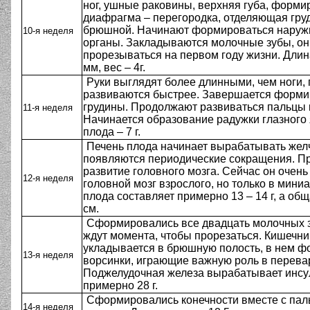
ног, ушные раковины, верхняя губа, форми
диафрагма – перегородка, отделяющая гру
брюшной. Начинают формироваться нару
10-я неделя
органы. Закладываются молочные зубы, он
прорезываться на первом году жизни. Длин
мм, вес – 4г.
Руки выглядят более длинными, чем ноги, 
развиваются быстрее. Завершается форм
грудины. Продолжают развиваться пальцы к
11-я неделя
Начинается образование радужки глазного 
плода – 7 г.
Печень плода начинает вырабатывать желч
появляются периодические сокращения. П
развитие головного мозга. Сейчас он очень
12-я неделя
головной мозг взрослого, но только в мини
плода составляет примерно 13 – 14 г, а общ
см.
Сформировались все двадцать молочных з
ждут момента, чтобы прорезаться. Кишечни
укладывается в брюшную полость, в нем 
13-я неделя
ворсинки, играющие важную роль в перева
Поджелудочная железа вырабатывает инсу
примерно 28 г.
Сформировались конечности вместе с пал
14-я неделя