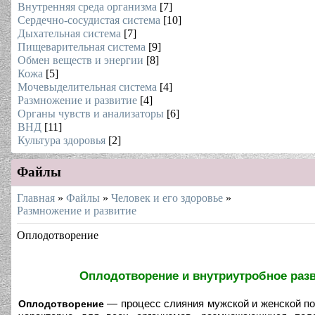
Внутренняя среда организма
[7]
Сердечно-сосудистая система
[10]
Дыхательная система
[7]
Пищеварительная система
[9]
Обмен веществ и энергии
[8]
Кожа
[5]
Мочевыделительная система
[4]
Размножение и развитие
[4]
Органы чувств и анализаторы
[6]
ВНД
[11]
Культура здоровья
[2]
Файлы
Главная
»
Файлы
»
Человек и его здоровье
»
Размножение и развитие
Оплодотворение
Оплодотворение и внутриутробное раз
— процесс слияния мужской и женской по
Оплодотворение