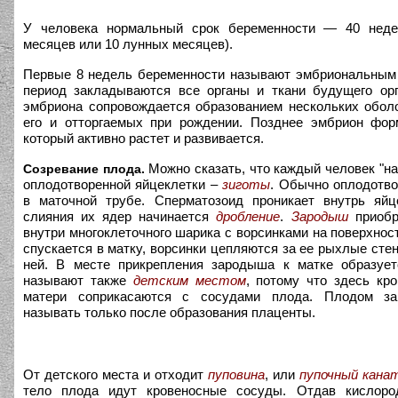
У человека нормальный срок беременности — 40 неде
месяцев или 10 лунных месяцев).
Первые 8 недель беременности называют эмбриональным 
период закладываются все органы и ткани будущего орг
эмбриона сопровождается образованием нескольких обол
его и отторгаемых при рождении. Позднее эмбрион фор
который активно растет и развивается.
Можно сказать, что каждый человек "на
Созревание плода.
оплодотворенной яйцеклетки –
зиготы
. Обычно оплодотво
в маточной трубе. Сперматозоид проникает внутрь яйц
слияния их ядер начинается
дробление
.
Зародыш
приобр
внутри многоклеточного шарика с ворсинками на поверхнос
спускается в матку, ворсинки цепляются за ее рыхлые стен
ней. В месте прикрепления зародыша к матке образуе
называют также
детским местом
, потому что здесь кр
матери соприкасаются с сосудами плода. Плодом з
называть только после образования плаценты.
От детского места и отходит
пуповина
, или
пупочный кана
тело плода идут кровеносные сосуды. Отдав кислоро