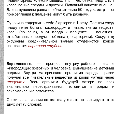
плацентарных млекопитающих, в т. ч. человека, плод с пл
кровеносные сосуды и протоки. Пупочный канатик внешне
Длина пуповины равна приблизительно 50 см, диаметр — ок
прикрепления к плаценте могут быть разными.
Пуповина содержит в себе 2 артерии и 1 вену. По этим сос
плоду течет богатая кислородом и питательными веществ
кровь (по вене), а от плода к плаценте — венозная 
отработанные продукты обмена (по артериям). Сосуды пу
окружены соединительной тканью студенистой консис
называется
вартонов студень
.
— процесс внутриутробного вынаши
Беременность
живородящих животных и человека. Вынашивание детеныш
родами. Внутри материнского организма зародыш разви
получая все питательные вещества из крови матери чере
плаценту
. Весь организм будущей матери во врем
значительно перестраивается, готовится к родам
вскармливанию потомства.
Сроки вынашивания потомства у животных варьируют от н
двух лет (у слонов).