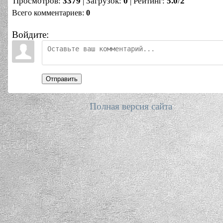
Просмотров
:
3379
|
Загрузок
:
0
|
Рейтинг
:
5.0
/
2
Всего комментариев
:
0
Войдите:
Отправить
Полная версия сайта