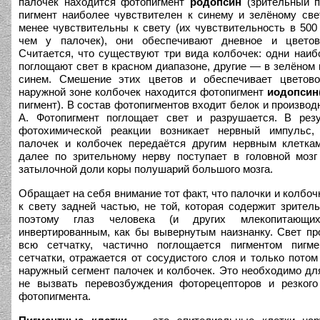
палочек находится фотопигмент
родопсин
(зрительный п
пигмент наиболее чувствителен к синему и зелёному све
менее чувствительны к свету (их чувствительность в 500
чем у палочек), они обеспечивают дневное и цветов
Считается, что существуют три вида колбочек: одни наиб
поглощают свет в красном диапазоне, другие — в зелёном 
синем. Смешение этих цветов и обеспечивает цветово
наружной зоне колбочек находится фотопигмент
иодопсин
пигмент). В состав фотопигментов входит белок и производ
А. Фотопигмент поглощает свет и разрушается. В резу
фотохимической реакции возникает нервный импульс,
палочек и колбочек передаётся другим нервным клетка
далее по зрительному нерву поступает в головной мозг
затылочной доли коры полушарий большого мозга.
Обращает на себя внимание тот факт, что палочки и колбоч
к свету задней частью, не той, которая содержит зритель
поэтому глаз человека (и других млекопитающих
инвертированным, как бы вывернутым наизнанку. Свет пр
всю сетчатку, частично поглощается пигментом пигме
сетчатки, отражается от сосудистого слоя и только потом
наружный сегмент палочек и колбочек. Это необходимо для
не вызвать перевозбуждения фоторецепторов и резкого
фотопигмента.