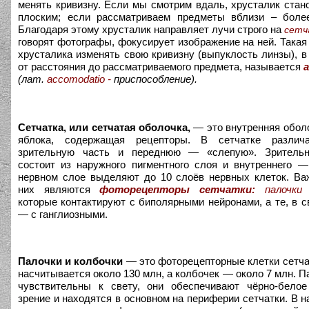
менять кривизну. Если мы смотрим вдаль, хрусталик стан
плоским; если рассматриваем предметы вблизи – боле
Благодаря этому хрусталик направляет лучи строго на
сетч
говорят фотографы, фокусирует изображение на ней. Такая
хрусталика изменять свою кривизну (выпуклость линзы), в
от расстояния до рассматриваемого предмета, называется
(лат.
accomodatio -
приспособление).
Сетчатка, или сетчатая оболочка,
— это внутренняя оболо
яблока, содержащая рецепторы. В сетчатке разли
зрительную часть и переднюю — «слепую». Зрительн
состоит из наружного пигментного слоя и внутреннего —
нервном слое выделяют до 10 слоёв нервных клеток. В
них являются
фоторецепторы сетчатки:
палочк
которые контактируют с биполярными нейронами, а те, в с
— с ганглиозными.
Палочки и колбочки
— это фоторецепторные клетки сетча
насчитывается около 130 млн, а колбочек — около 7 млн. П
чувствительны к свету, они обеспечивают чёрно-белое
зрение и находятся в основном на периферии сетчатки. В н