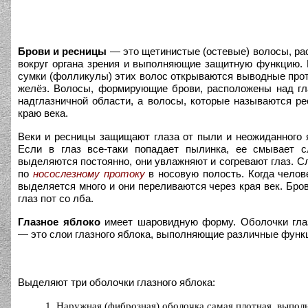
Брови и ресницы
— это щетинистые (остевые) волосы, р
вокруг органа зрения и выполняющие защитную функцию.
сумки (фолликулы) этих волос открываются выводные про
желёз. Волосы, формирующие брови, расположены над гл
надглазничной области, а волосы, которые называются р
краю века.
Веки и ресницы защищают глаза от пыли и неожиданного я
Если в глаз все-таки попадает пылинка, ее смывает с
выделяются постоянно, они увлажняют и согревают глаз. С
по
носослезному протоку
в носовую полость. Когда челове
выделяется много и они переливаются через края век. Бро
глаз пот со лба.
Глазное яблоко
имеет шаровидную форму. Оболочки гла
— это слои глазного яблока, выполняющие различные функ
Выделяют три оболочки глазного яблока:
1. Наружная (фиброзная) оболочка самая плотная, выпол