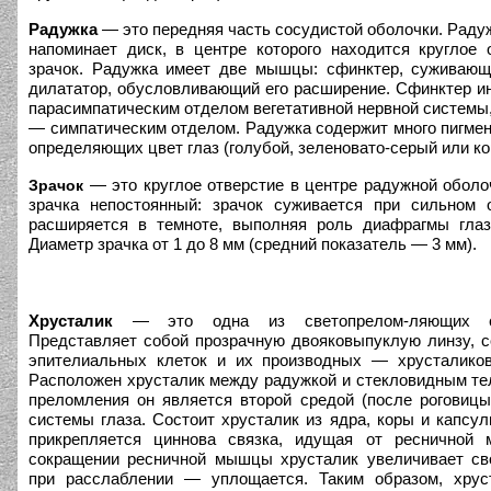
Радужка
— это передняя часть сосудистой оболочки. Раду
напоминает диск, в центре которого находится круглое
зрачок. Радужка имеет две мышцы: сфинктер, суживающ
дилататор, обусловливающий его расширение. Сфинктер и
парасимпатическим отделом вегетативной нервной системы,
— симпатическим отделом. Радужка содержит много пигмен
определяющих цвет глаз (голубой, зеленовато-серый или ко
— это круглое отверстие в центре радужной оболо
Зрачок
зрачка непостоянный: зрачок суживается при сильном 
расширяется в темноте, выполняя роль диафрагмы глаз
Диаметр зрачка от 1 до 8 мм (средний показатель — 3 мм).
Хрусталик
— это одна из светопрелом-ляющих с
Представляет собой прозрачную двояковыпуклую линзу, 
эпителиальных клеток и их производных — хрусталиков
Расположен хрусталик между радужкой и стекловидным те
преломления он является второй средой (после роговицы
системы глаза. Состоит хрусталик из ядра, коры и капсул
прикрепляется циннова связка, идущая от ресничной
сокращении ресничной мышцы хрусталик увеличивает св
при расслаблении — уплощается. Таким образом, хрус