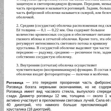
защитную и светопроводящую функции. Передняя, меньш
часть прозрачная и называется роговицей. Задняя, больш
часть фиброзной оболочки называется склерой, или бело
оболочкой.
2. Средняя (сосудистая) оболочка расположенная под скл
Её толщина — 0,1 — 0,22 мм. Она содержит большое
количество кровеносных сосудов и обеспечивает питание
глазного яблока и сетчатой оболочки. Кроме того, эта об
регулирует интенсивность светового потока и кривизну
хрусталика. В сосудистой оболочке выделяют три части:
переднюю — радужку, среднюю — ресничное тело, зад
собственно сосудистую оболочку.
3. Внутренняя (сетчатая) оболочка осуществляет
чувствительную (воспринимающую) функцию. В состав э
оболочки входят фоторецепторы — палочки и колбочки.
— это передняя прозрачная часть фиброзно
Роговица
Роговица богата нервными окончаниями, но не содерж
Роговица имеет вид часового стекла, выпуклого спереди
сзади. Диаметр роговицы 12 мм, толщина — около 1 м
активно участвует в преломлении световых лучей. Сила её
40 диоптрий, что намного больше преломляющий с
хрусталика (18 диоптрий).