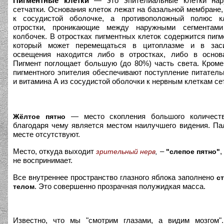
Пигментные клетки
— это эпителиальные клетки нар
сетчатки. Основания клеток лежат на базальной мембране
к сосудистой оболочке, а противоположный полюс к
отростки, проникающие между наружными сегментам
колбочек. В отростках пигментных клеток содержится пигм
который может перемещаться в цитоплазме и в зас
освещения находится либо в отростках, либо в основа
Пигмент поглощает большую (до 80%) часть света. Кроме 
пигментного эпителия обеспечивают поступление питател
и витамина А из сосудистой оболочки к нервным клеткам се
— место скопления большого количеств
Жёлтое пятно
благодаря чему является местом наилучшего видения. Па
месте отсутствуют.
Место, откуда выходит
–
,
зрительный нерв
,
"слепое пятно"
не воспринимает.
Все внутреннее пространство глазного яблока заполнено
с
. Это совершенно прозрачная полужидкая масса.
телом
Известно, что мы "смотрим глазами, а видим мозгом".