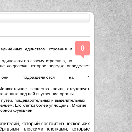
0
ъединённых единством строения и
и одинаковы по своему строению, но
ое вещество
, которое нередко определяет
ни подразделяются на 4
ежклеточное вещество почти отсутствует.
ложенные под ней внутренние органы.
х путей, пищеварительных и выделительных
телием
. Его клетки более уплощены. Многие
торной функцией.
ителий, который состоит из нескольких
ёртвыми плоскими клетками, которые