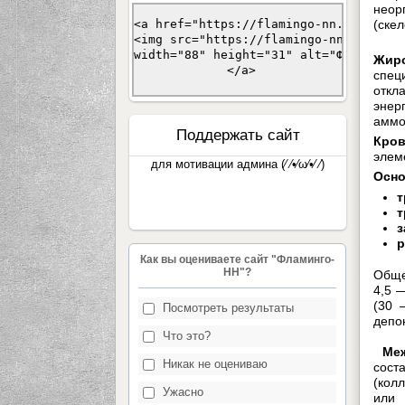
неор
(скел
<a href="https://flamingo-nn.ucoz.com/
<img src="https://flamingo-nn.ucoz.com
width="88" height="31" alt="Фламинго-
Жир
 </a>
спец
откл
энер
аммо
Поддержать сайт
Кро
элем
для мотивации админа (⁄ ⁄•⁄ω⁄•⁄ ⁄)
Осно
т
т
з
р
Как вы оцениваете сайт "Фламинго-
НН"?
Обще
4,5 
(30 
Посмотреть результаты
депо
Что это?
Ме
Никак не оцениваю
сост
(кол
Ужасно
ил