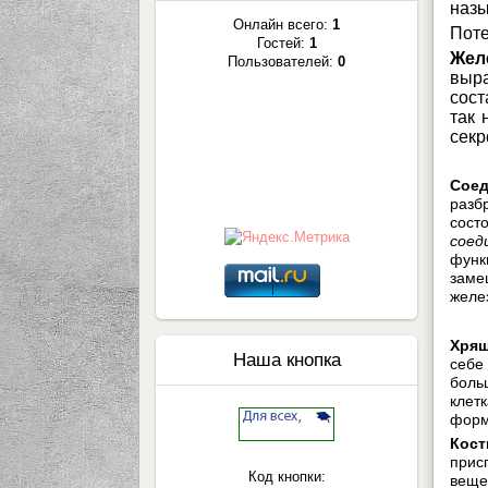
назы
Онлайн всего:
1
Поте
Гостей:
1
Жел
Пользователей:
0
выр
сост
так 
секр
Сое
разб
сост
соед
функ
заме
желе
Хрящ
Наша кнопка
себе
боль
клет
форм
Кост
прис
Код кнопки:
веще