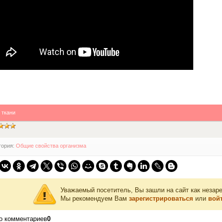
:
ткани
гория:
Общие свойства организма
Уважаемый посетитель, Вы зашли на сайт как незар
Мы рекомендуем Вам
зарегистрироваться
или
войт
о комментариев
0