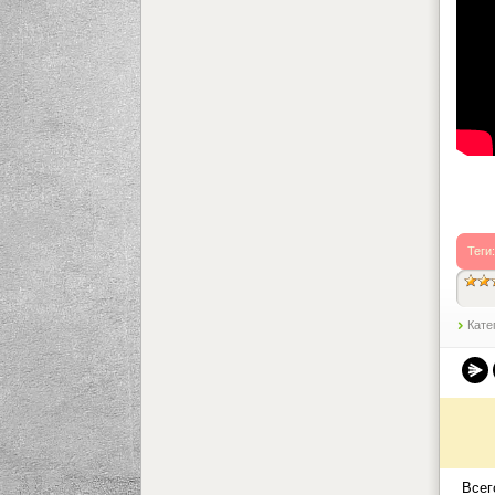
Теги
Кате
Всег