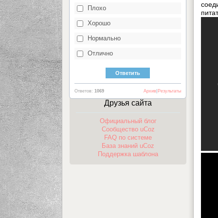
соед
Плохо
пита
Хорошо
Нормально
Отлично
Ответов:
1069
Архив
|
Результаты
Друзья сайта
Официальный блог
Сообщество uCoz
FAQ по системе
База знаний uCoz
Поддержка шаблона