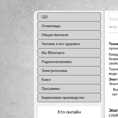
ГДЗ
Олимпиады
Автор
Общая биология
Ткан
Человек и его здоровье
прои
Мы ВКонтакте
Кажд
быва
Радиоэлектроника
свойс
Тк
Электротехника
вида
Эпит
Книги
Эпит
Программы
Вн
орг
Бережливое производство
Эпи
Кто онлайн
сло