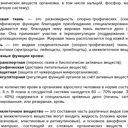
ганических веществ организма, в том числе кальций, фосфор, м
етную систему).
" target="_blank">

/banner/knopka-flamingo-nn.gif"

НН" title="Перейти на сайт" border="0" />

овая ткань
— это разновидность опорно-трофических (соед
ифическую функцию благодаря преобладанию специализированных
адывается жир, благодаря чему жировая ткань является депо (
гии. Она принимает участие в терморегуляции (поддержании 
ртизационную функции. Жировая ткань располагается под кожей и 
вь
— это жидкая соединительная (опорно-трофическая) ткань
ентами (эритроциты, лейкоциты, тромбоциты), а межклеточное ве
вные функции крови:
ранспортная
(перенос газов и биологически активных веществ);
рофическая
(доставка питательных веществ);
ащитная
(защита от чужеродных микроорганизмов);
егуляторная
(регуляция функций органов за счёт активных вещест
е количество крови в организме взрослого человека в норме сос
— 6 л. В покое в сосудистой системе находится 60 — 70% крови. 
— 40%) седержится в специальных кровяных депо (печень, селе
нированная, или резервная, кровь.
жклеточное вещество —
это составная часть различных видов со
ав межклеточного вещества могут входить жидкость (плазма крови
лагеновые, эластиновые и ретикулиновые), и основное аморфно
и
матрикс
, состоящий из сложных органических веществ. 