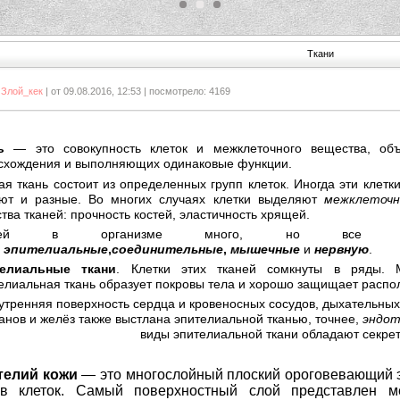
1
2
3
Ткани
:
Злой_кек
| от 09.08.2016, 12:53 | посмотрело: 4169
ь
— это совокупность клеток и межклеточного вещества, об
схождения и выполняющих одинаковые функции.
ая ткань состоит из определенных групп клеток. Иногда эти клетк
ют и разные. Во многих случаях клетки выделяют
межклеточн
тва тканей: прочность костей, эластичность хрящей.
аней в организме много, но все о
:
эпителиальные
,
соединительные
,
мышечные
и
нервную
.
елиальные ткани
. Клетки этих тканей сомкнуты в ряды. М
елиальная ткань образует покровы тела и хорошо защищает распо
утренняя поверхность сердца и кровеносных сосудов, дыхательны
анов и желёз также выстлана эпителиальной тканью, точнее,
эндо
виды эпителиальной ткани обладают секре
телий кожи
— это многослойный плоский ороговевающий эп
ёв клеток. Самый поверхностный слой представлен м