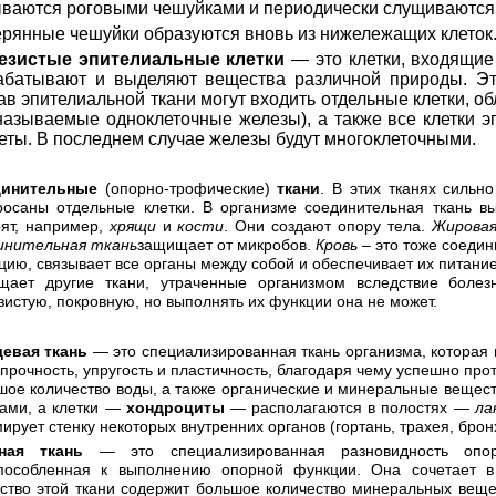
ваются роговыми чешуйками и периодически слущиваются
рянные чешуйки образуются вновь из нижележащих клеток
езистые эпителиальные клетки
— это клетки, входящие 
абатывают и выделяют вещества различной природы. Э
ав эпителиальной ткани могут входить отдельные клетки, о
называемые одноклеточные железы), а также все клетки э
еты. В последнем случае железы будут многоклеточными.
динительные
(опорно-трофические)
ткани
. В этих тканях сильн
росаны отдельные клетки. В организме соединительная ткань в
оят, например,
хрящи
и
кости
. Они создают опору тела.
Жировая
инительная ткань
защищает от микробов.
Кровь
– это тоже соедин
цию, связывает все органы между собой и обеспечивает их питани
щает другие ткани, утраченные организмом вследствие боле
зистую, покровную, но выполнять их функции она не может.
евая ткань
— это специализированная ткань организма, которая
 прочность, упругость и пластичность, благодаря чему успешно про
шое количество воды, а также органические и минеральные вещес
ками, а клетки —
хондроциты
— располагаются в полостях —
ла
ирует стенку некоторых внутренних органов (гортань, трахея, брон
ная ткань
— это специализированная разновидность опорно
пособленная к выполнению опорной функции. Она сочетает в 
ство этой ткани содержит большое количество минеральных веще