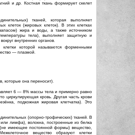
агний и др. Костная ткань формирует скелет
инительных) тканей, которая выполняет
 клеток (жировых клеток). В этих клетках
запасом) жира и воды, а также источником
температуры тела), выполняет защитную и
вокруг внутренних органов.
, клетки которой называются форменными
щество — плазмой.
в, которые она переносит).
тавляет 6 — 8% массы тела и примерно равно
Это циркулирующая кровь. Другая часть крови
зёнка, подкожная жировая клетчатка). Это
единительных (опорно-трофических) тканей. В
 или лимфа), волокна, построенные из белка
е (не имеющее постоянной формы) вещество,
Межклеточное вещество образуют клетки