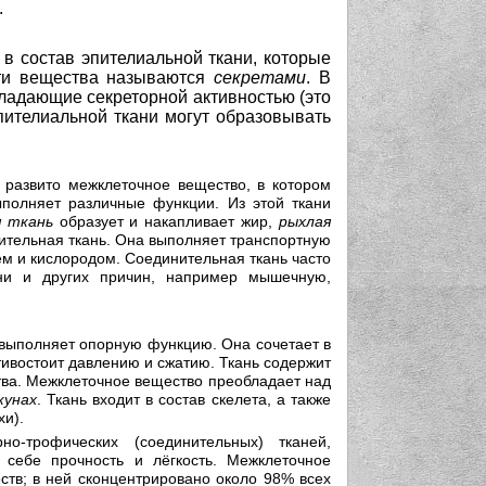
.
.
в состав эпителиальной ткани, которые
ти вещества называются
секретами
. В
бладающие секреторной активностью (это
пителиальной ткани могут образовывать
о развито межклеточное вещество, в котором
ыполняет различные функции. Из этой ткани
 ткань
образует и накапливает жир,
рыхлая
ительная ткань. Она выполняет транспортную
ем и кислородом. Соединительная ткань часто
зни и других причин, например мышечную,
 выполняет опорную функцию. Она сочетает в
тивостоит давлению и сжатию. Ткань содержит
тва. Межклеточное вещество преобладает над
кунах
. Ткань входит в состав скелета, а также
хи).
-трофических (соединительных) тканей,
себе прочность и лёгкость. Межклеточное
ств; в ней сконцентрировано около 98% всех