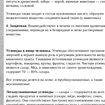
питаться древесиной, зайцы — корой, жвачные животные — се
ветками, соломой.
Углеводы также входят в состав нуклеиновых кислот, образуют
межклеточное вещество соединительной ткани (у животных).
4. Защитная.
Взаимодействуют в печени со многими ядовиты
соединениями, переводя их в безвредные и легко растворимые
вещества.
Углеводы в пище человека.
Углеводы обеспечивают организм
энергией и играют важную роль в регуляции деятельности желу
кишечного тракта. Главными источниками углеводов являются 
картофель, макароны, крупы, фрукты, сладости. Чистым углев
является сахар. Мёд, в зависимости от своего происхождения,
содержит 70 — 80% сахара.
Все углеводы делятся на
легко-
и
трудноусваиваемые
, а также
неусваиваемые
.
Легкоусваиваемые углеводы
— сахара — содержатся во всех
сладких продуктах и напитках (сахаре, мёде, конфетах, соках,
фруктах). Они способствуют быстрому восстановлению сил, од
употреблять легкоусваиваемые углеводы надо с осторожностью