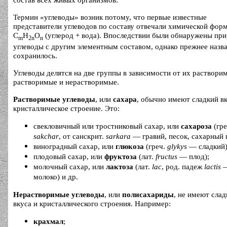
состав всех живых организмов.
Термин «углеводы» возник потому, что первые известные
представители углеводов по составу отвечали химической фор
C
H
O
(углерод + вода). Впоследствии были обнаружены пр
m
2n
n
углеводы с другим элементным составом, однако прежнее назв
сохранилось.
Углеводы делятся на две группы в зависимости от их раствори
растворимые и нерастворимые.
Растворимые углеводы
, или
сахара
, обычно имеют сладкий вк
кристаллическое строение. Это:
свекловичный или тростниковый сахар, или
сахароза
(гре
sakchar
, от санскрит.
sarkara
— гравий, песок, сахарный 
виноградный сахар, или
глюкоза
(греч.
glykys
— сладкий)
плодовый сахар, или
фруктоза
(лат.
fructus
— плод);
молочный сахар, или
лактоза
(лат.
lac
, род. падеж
lactis
молоко) и др.
Нерастворимые углеводы
, или
полисахариды
, не имеют слад
вкуса и кристаллического строения. Например:
крахмал
;