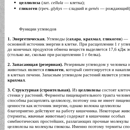
целлюлоза
(лат.
cellula
— клетка);
гликоген
(греч.
glykys
— сладкий и
genés
— рождающий)
Функции углеводов
1. Энергетическая.
Углеводы (
сахара
,
крахмал
,
гликоген
) —
основной источник энергии в клетке. При расщеплении 1 г угле
до конечных продуктов обмена веществ выделяется 17,6 кДж э
(столько же, сколько при расщеплении 1 г белка).
2. Запасающая (резервная).
Резервным углеводом у человека 
животных является
гликоген
, который синтезируется и накапл
в клетках печени. Запасным углеводом растений является углев
крахмал
.
3. Структурная (строительная).
Из
целлюлозы
состоят клето
стенки у растений. Ферменты пищеварительного тракта челове
способны расщеплять целлюлозу, поэтому она не имеет пищев
ценности как источник энергии, однако волокна целлюлозы
благоприятно действуют на работу кишечника. Некоторые жив
(термиты, жвачные животные) содержат в кишечнике особых
симбиотических простейших, разлагающих прочные молекулы
целлюлозы на молекулы глюкозы. Именно поэтому термиты сп