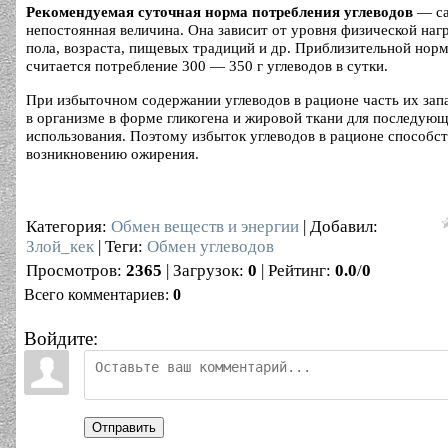
Рекомендуемая суточная норма потребления углеводов
— са
непостоянная величина. Она зависит от уровня физической нагр
пола, возраста, пищевых традиций и др. Приблизительной нор
считается потребление 300 — 350 г углеводов в сутки.
При избыточном содержании углеводов в рационе часть их зап
в организме в форме гликогена и жировой ткани для последую
использования. Поэтому избыток углеводов в рационе способст
возникновению ожирения.
Категория
:
Обмен веществ и энергии
|
Добавил
:
Злой_кек
|
Теги
:
Обмен углеводов
Просмотров
:
2365
|
Загрузок
:
0
|
Рейтинг
:
0.0
/
0
Всего комментариев
:
0
Войдите:
Отправить