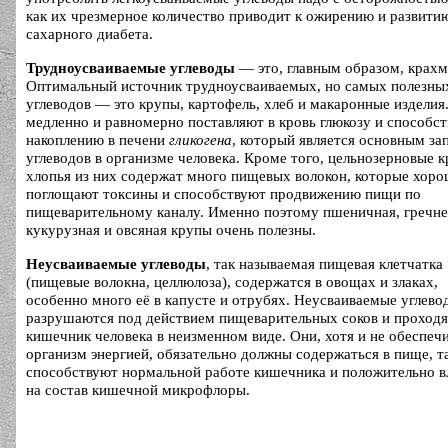
как их чрезмерное количество приводит к ожирению и развити
сахарного диабета.
Трудноусваиваемые углеводы
— это, главным образом, крахм
Оптимальный источник трудноусваиваемых, но самых полезны
углеводов — это крупы, картофель, хлеб и макаронные изделия
медленно и равномерно поставляют в кровь глюкозу и способс
накоплению в печени
гликогена
, который является основным за
углеводов в организме человека. Кроме того, цельнозерновые 
хлопья из них содержат много пищевых волокон, которые хор
поглощают токсины и способствуют продвижению пищи по
пищеварительному каналу. Именно поэтому пшеничная, гречне
кукурузная и овсяная крупы очень полезны.
Неусваиваемые углеводы
, так называемая пищевая клетчатка
(пищевые волокна, целлюлоза), содержатся в овощах и злаках,
особенно много её в капусте и отрубях. Неусваиваемые углево
разрушаются под действием пищеварительных соков и проходя
кишечник человека в неизменном виде. Они, хотя и не обеспеч
организм энергией, обязательно должны содержаться в пище, та
способствуют нормальной работе кишечника и положительно 
на состав кишечной микрофлоры.