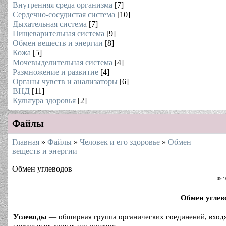
Внутренняя среда организма
[7]
Сердечно-сосудистая система
[10]
Дыхательная система
[7]
Пищеварительная система
[9]
Обмен веществ и энергии
[8]
Кожа
[5]
Мочевыделительная система
[4]
Размножение и развитие
[4]
Органы чувств и анализаторы
[6]
ВНД
[11]
Культура здоровья
[2]
Файлы
Главная
»
Файлы
»
Человек и его здоровье
»
Обмен
веществ и энергии
Обмен углеводов
09.1
Обмен углеводо
Углеводы
— обширная группа органических соединений, вход