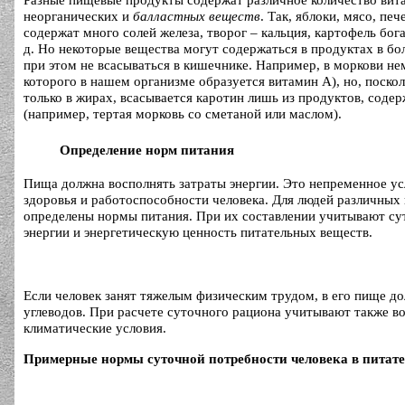
Разные пищевые продукты содержат различное количество вит
неорганических и
балластных веществ
. Так, яблоки, мясо, печ
содержат много солей железа, творог – кальция, картофель бога
д. Но некоторые вещества могут содержаться в продуктах в бо
при этом не всасываться в кишечнике. Например, в моркови не
которого в нашем организме образуется витамин А), но, поскол
только в жирах, всасывается каротин лишь из продуктов, сод
(например, тертая морковь со сметаной или маслом).
Определение норм питания
Пища должна восполнять затраты энергии. Это непременное ус
здоровья и работоспособности человека. Для людей различных
определены нормы питания. При их составлении учитывают су
энергии и энергетическую ценность питательных веществ.
Если человек занят тяжелым физическим трудом, в его пище д
углеводов. При расчете суточного рациона учитывают также во
климатические условия.
Примерные нормы суточной потребности человека в питат