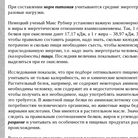
При составлении
норм питания
учитываются средние энерготр
разовые нагрузки.
Немецкий ученый Макс Рубнер установил важную закономернос
и жиры в энергетическом отношении взаимозаменяемы. Так, 1 г 
белков при окислении дают 17,17 кДж, а 1 г жира – 38,97 кДж. З
чтобы правильно составить рацион, надо знать, сколько килод
потрачено и сколько пищи необходимо съесть, чтобы компенси
израсходованную энергию, т.е. надо знать энерготраты человек
(калорийность)
пищи
. Последняя величина показывает, скольк
выделиться при ее окислении.
Исследования показали, что при подборе оптимального пищево
учитывать не только калорийность, но и химические компонен
Растительный белок, например, не содержит некоторых аминок
необходимы человеку, или содержит их в недостаточном количе
чтобы получить все необходимое, надо употреблять значитель
это требуется. В животной пище белки по аминокислотному со
потребностям человеческого организма, но животные жиры б
жирными кислотами. Они имеются в растительном масле. Знач
следить за правильным соотношением белков, жиров и углевод
рационе
и учитывать их особенности в пищевых продуктах ра
происхождения.