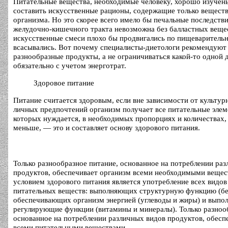
Питательные вещества, необходимые человеку, хорошо изучен
составить искусственные рационы, содержащие только веществ
организма. Но это скорее всего имело бы печальные последстви
желудочно-кишечного тракта невозможна без балластных вещес
искусственные смеси плохо бы продвигались по пищеварительн
всасывались. Вот почему специалисты-диетологи рекомендуют
разнообразные продукты, а не ограничиваться какой-то одной 
обязательно с учетом энерготрат.
Здоровое питание
Питание считается здоровым, если вне зависимости от культур
личных предпочтений организм получает все питательные элем
которых нуждается, в необходимых пропорциях и количествах, 
меньше, — это и составляет основу здорового питания.
Только разнообразное питание, основанное на потреблении ра
продуктов, обеспечивает организм всеми необходимыми вещес
условием здорового питания является употребление всех видов
питательных веществ: выполняющих структурную функцию (бе
обеспечивающих организм энергией (углеводы и жиры) и вып
регулирующие функции (витамины и минералы). Только разноо
основанное на потреблении различных видов продуктов, обесп
всеми питательными веществами.