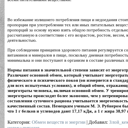
Во избежание излишнего потребления пищи и недоедания стои
пропорции при употреблении тех или иных питательных вещест
пропорций за основу нужно взять общую потребность отдельно 
рассчитанную в соответствии с его возрастом, ростом, весом, 
деятельностью.
При соблюдении принципов здорового питания регулируется с
витаминов и минералов в пище, поскольку дневная потребность
минимальна и они поступают в организм в составе различных 
Нормы питания в значительной степени зависят от энерготр
Различают основной обмен, который учитывает энерготрат
физического и психического покоя (он измеряется в станд
для всех испытуемых условиях), и общий обмен, отражаю
энерготраты человека, включая основной обмен. У тренир
энерготраты происходят более экономно, чем у нетрениров
составлении суточного рациона учитывается энергоемкость
качественный состав. Немецким ученым М. Э. Рубнером бы
что 1 г белков и углеводов дают 17,17 кДж, а 1 г жира 38,97
Категория
:
Обмен веществ и энергии
|
Добавил
:
Злой_ке
нормы питания