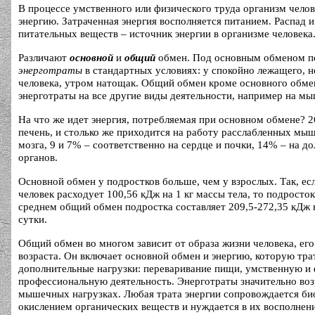
В процессе умственного или физического труда организм челов
энергию. Затраченная энергия восполняется питанием. Распад и
питательных веществ – источник энергии в организме человека
Различают
основной
и
общий
обмен. Под основным обменом 
энерготраты
в стандартных условиях: у спокойно лежащего, н
человека, утром натощак. Общий обмен кроме основного обме
энерготраты на все другие виды деятельности, например на м
На что же идет энергия, потребляемая при основном обмене? 
печень, и столько же приходится на работу расслабленных мы
мозга, 9 и 7% – соответственно на сердце и почки, 14% – на д
органов.
Основной обмен у подростков больше, чем у взрослых. Так, ес
человек расходует 100,56 кДж на 1 кг массы тела, то подросток
среднем общий обмен подростка составляет 209,5-272,35 кДж н
сутки.
Общий обмен во многом зависит от образа жизни человека, его
возраста. Он включает основной обмен и энергию, которую тра
дополнительные нагрузки: переваривание пищи, умственную и
профессиональную деятельность. Энерготраты значительно во
мышечных нагрузках. Любая трата энергии сопровождается би
окислением органических веществ и нуждается в их восполнен