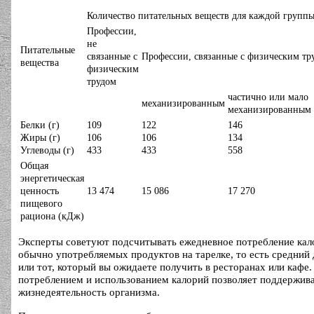
Количество питательных веществ для каждой групп
Профессии,
не
Питательные
связанные с
Профессии, связанные с физическим тр
вещества
физическим
трудом
частично или мало
механизированным
механизированным
Белки (г)
109
122
146
Жиры (г)
106
106
134
Углеводы (г)
433
433
558
Общая
энергетическая
ценность
13 474
15 086
17 270
пищевого
рациона (кДж)
Эксперты советуют подсчитывать ежедневное потребление кал
обычно употребляемых продуктов на тарелке, то есть средни
или тот, который вы ожидаете получить в ресторанах или кафе
потреблением и использованием калорий позволяет поддержив
жизнедеятельность организма.