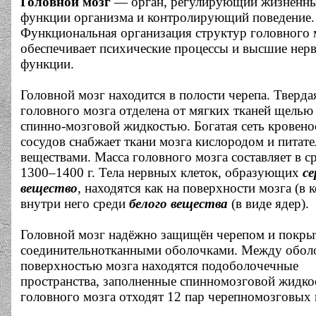
Головной мозг
— орган, регулирующий жизненн
функции организма и контролирующий поведение.
Функциональная организация структур головного 
обеспечивает психические процессы и высшие нер
функции.
Головной мозг находится в полости черепа. Тверда
головного мозга отделена от мягких тканей щелью
спинно-мозговой жидкостью. Богатая сеть кровен
сосудов снабжает ткани мозга кислородом и питат
веществами. Масса головного мозга составляет в с
1300–1400 г. Тела нервных клеток, образующих
се
вещество
, находятся как на поверхности мозга (в к
внутри него среди
белого вещества
(в виде ядер).
Головной мозг надёжно защищён черепом и покры
соединительнотканными оболочками. Между обол
поверхностью мозга находятся подоболочечные
пространства, заполненные спинномозговой жидко
головного мозга отходят 12 пар черепномозговых 