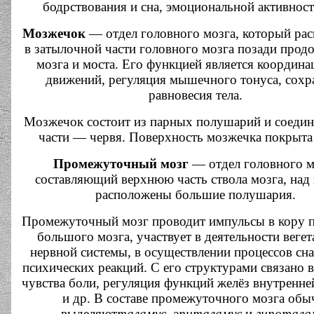
бодрствования и сна, эмоциональной активност
Мозжечок
— отдел головного мозга, который рас
в затылочной части головного мозга позади прод
мозга и моста. Его функцией является координа
движений, регуляция мышечного тонуса, сохр
равновесия тела.
Мозжечок состоит из парных полушарий и соеди
части — червя. Поверхность мозжечка покрыта
Промежуточный мозг
— отдел головного м
составляющий верхнюю часть ствола мозга, над
расположены большие полушария.
Промежуточный мозг проводит импульсы в кору 
большого мозга, участвует в деятельности веге
нервной системы, в осуществлении процессов сна
психических реакций. С его структурами связано 
чувства боли, регуляция функций желёз внутренне
и др. В составе промежуточного мозга обы
выделяют
таламус, эпиталамус
и
гипотала