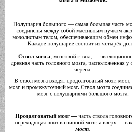
мозга и мозжечок.
Полушария большого — самая большая часть мо
соединены между собой массивным пучком ак
мозолистым телом, обеспечивающим обмен инфо
Каждое полушарие состоит из четырёх дол
Ствол мозга
, мозговой ствол, — эволюционно
древняя часть головного мозга, расположенная у
черепа.
В ствол мозга входят продолговатый мозг, мост,
мозг и промежуточный мозг. Ствол мозга соединя
мозг с полушариями большого мозга.
Продолговатый мозг
— часть ствола головног
переходящая вниз в спинной мозг, а вверх — в
в
мост
.