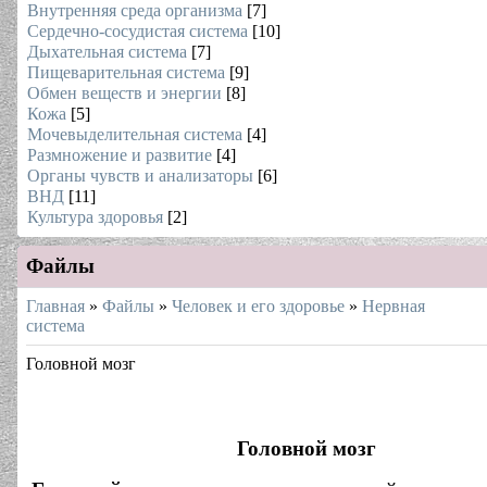
Внутренняя среда организма
[7]
Сердечно-сосудистая система
[10]
Дыхательная система
[7]
Пищеварительная система
[9]
Обмен веществ и энергии
[8]
Кожа
[5]
Мочевыделительная система
[4]
Размножение и развитие
[4]
Органы чувств и анализаторы
[6]
ВНД
[11]
Культура здоровья
[2]
Файлы
Главная
»
Файлы
»
Человек и его здоровье
»
Нервная
система
Головной мозг
Головной мозг