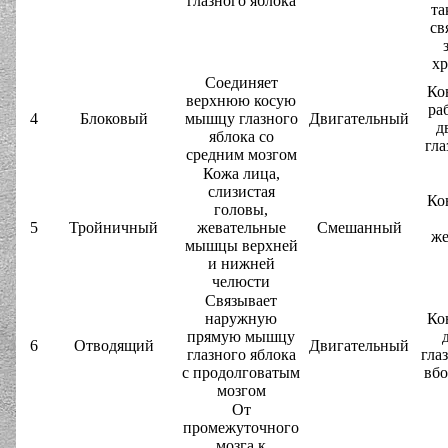
глазного яблока
та
св
х
Соединяет
Ко
верхнюю косую
ра
4
Блоковый
мышцу глазного
Двигательный
д
яблока со
гла
средним мозгом
Кожа лица,
слизистая
Ко
головы,
5
Тройничный
жевательные
Смешанный
же
мышцы верхней
и нижней
челюсти
Связывает
наружную
Ко
прямую мышцу
6
Отводящий
Двигательный
глазного яблока
гла
с продолговатым
вбо
мозгом
От
промежуточного
мозга к