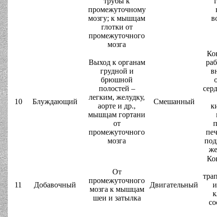
трубы к
промежуточному
мозгу; к мышцам
в
глотки от
промежуточного
мозга
Ко
Выход к органам
ра
грудной и
в
брюшной
полостей –
серд
легким, желудку,
10
Блуждающий
Смешанный
аорте и др.,
к
мышцам гортани
от
п
промежуточного
печ
мозга
под
же
Ко
От
тра
промежуточного
11
Добавочный
Двигательный
и
мозга к мышцам
к
шеи и затылка
со