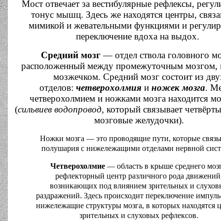
Мост отвечает за вестибулярные рефлексы, рег
тонус мышц. Здесь же находятся центры, связ
мимикой и жевательными функциями и регул
переключение вдоха на выдох.
Средний мозг
— отдел ствола головного мо
расположенный между промежуточным мозгом, 
мозжечком. Средний мозг состоит из дву
отделов:
четверохолмия
и
ножек мозга
. М
четверохолмием и ножками мозга находится м
(
сильвиев водопровод
, который связывает четвёрты
мозговые желудочки).
Ножки мозга — это проводящие пути, которые связ
полушария с нижележащими отделами нервной сис
Четверохолмие
— область в крыше среднего мозг
рефлекторный центр различного рода движений
возникающих под влиянием зрительных и слухов
раздражений. Здесь происходит переключение импуль
нижележащие структуры мозга, в которых находятся 
зрительных и слуховых рефлексов.