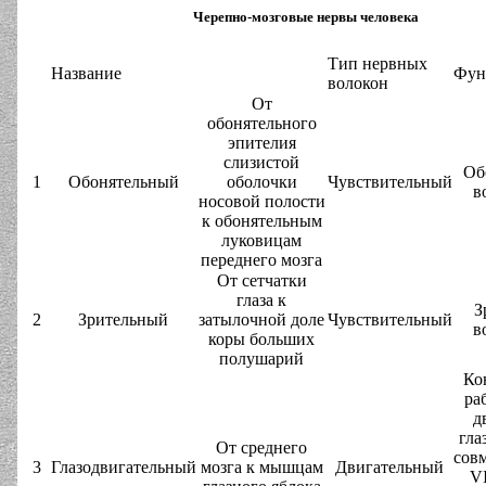
Черепно-мозговые нервы человека
Тип нервных
Название
Фун
волокон
От
обонятельного
эпителия
слизистой
Об
1
Обонятельный
оболочки
Чувствительный
в
носовой полости
к обонятельным
луковицам
переднего мозга
От сетчатки
глаза к
З
2
Зрительный
затылочной доле
Чувствительный
в
коры больших
полушарий
Ко
ра
д
гла
От среднего
совм
3
Глазодвигательный
мозга к мышцам
Двигательный
VI