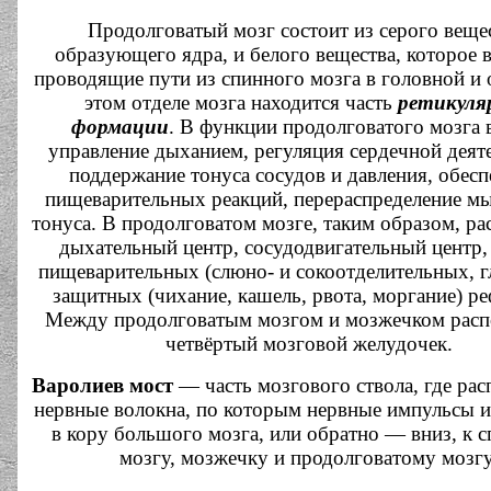
Продолговатый мозг состоит из серого веще
образующего ядра, и белого вещества, которое 
проводящие пути из спинного мозга в головной и 
этом отделе мозга находится часть
ретикуля
формации
. В функции продолговатого мозга 
управление дыханием, регуляция сердечной деят
поддержание тонуса сосудов и давления, обес
пищеварительных реакций, перераспределение 
тонуса. В продолговатом мозге, таким образом, р
дыхательный центр, сосудодвигательный центр,
пищеварительных (слюно- и сокоотделительных, г
защитных (чихание, кашель, рвота, моргание) ре
Между продолговатым мозгом и мозжечком расп
четвёртый мозговой желудочек.
Варолиев мост
— часть мозгового ствола, где рас
нервные волокна, по которым нервные импульсы и
в кору большого мозга, или обратно — вниз, к 
мозгу, мозжечку и продолговатому мозгу