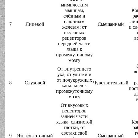
мимическим
мышцам,
Ко
слёзным и
ра
слюнным
лиц
7
Лицевой
Смешанный
железам; от
и сл
вкусовых
рецепторов
в
передней части
языка к
промежуточному
мозгу
От внутреннего
в
уха, от улитки и
от полукружных
8
Слуховой
Чувствительный
р
канальцев к
пос
промежуточному
д
мозгу
От вкусовых
рецепторов
задней части
языка, слизистой
Ко
глотки, от
ра
евстахиевой
г
9
Языкоглоточный
Смешанный