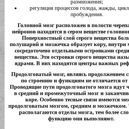
размножения;
регуляция процессов голода, жажды, цикл
пробуждения.
Головной мозг расположен в полости черепа
нейронов находятся в сером веществе головно
Поверхностный слой серого вещества бо
полушарий и мозжечка образует кору, внутри 
сосредоточено отдельными островками среди
вещества. Эти островки серого вещества наз
ядрами. В них находятся центры важных реф
Продолговатый мозг, являясь продолжением с
по строению и функциям не отличается от 
Проводящие пути продолговатого мозга идут ч
в средний и промежуточный мозг и заканчив
коре. Особенно тесные связи имеются ме
продолговатым мозгом, средним и мозжечком.
располагаются отделы мозга, тем более с
функцию они выполняют.