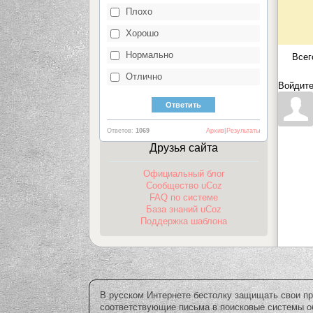
Плохо
Хорошо
Нормально
Всег
Отлично
Войдите
Ответов:
1069
Архив
|
Результаты
Друзья сайта
Официальный блог
Сообщество uCoz
FAQ по системе
База знаний uCoz
Поддержка шаблона
В русском Интернете бестолку защищать свои пр
соответствующие письма в поисковые системы об