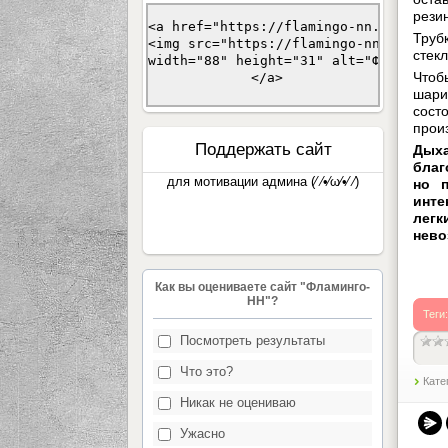
рези
<a href="https://flamingo-nn.ucoz.com/
Труб
<img src="https://flamingo-nn.ucoz.com
стек
width="88" height="31" alt="Фламинго-
Чтоб
 </a>
шари
сост
прои
Поддержать сайт
Дыха
благ
для мотивации админа (⁄ ⁄•⁄ω⁄•⁄ ⁄)
но п
инте
лег
нево
Как вы оцениваете сайт "Фламинго-
НН"?
Теги
Посмотреть результаты
Что это?
Кате
Никак не оцениваю
Ужасно