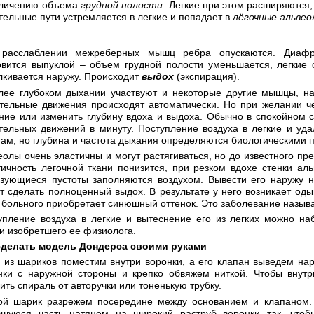
еличению объема
грудной полости
. Легкие при этом расширяются
тельные пути устремляется в легкие и попадает в
лёгочные альвео
расслаблении межреберных мышц ребра опускаются. Диафр
овится выпуклой – объем грудной полости уменьшается, легкие
лкивается наружу. Происходит
выдох
(экспирация).
лее глубоком дыхании участвуют и некоторые другие мышцы, 
тельные движения происходят автоматически. Но при желании ч
ние или изменить глубину вдоха и выдоха. Обычно в спокойном 
тельных движений в минуту. Поступление воздуха в легкие и уд
нам, но глубина и частота дыхания определяются биологическими 
еолы очень эластичны и могут растягиваться, но до известного пре
тичность легочной ткани понизится, при резком вдохе стенки а
зующиеся пустоты заполняются воздухом. Вывести его наружу н
т сделать полноценный выдох. В результате у него возникает о
 больного приобретает синюшный оттенок. Это заболевание назыв
упление воздуха в легкие и вытеснение его из легких можно н
и изобретшего ее физиолога.
сделать модель Дондерса своими руками
 из шариков поместим внутри воронки, а его клапан выведем нар
нки с наружной стороны и крепко обвяжем ниткой. Чтобы внутр
ить спираль от авторучки или тоненькую трубку.
ой шарик разрежем посередине между основанием и клапаном.
вшуюся часть натянем на широкий раструб воронки так, чтоб