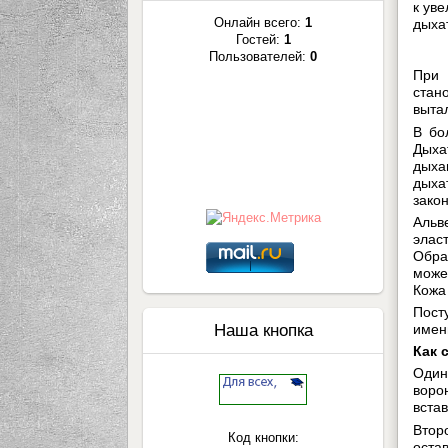
к ув
Онлайн всего:
1
дыха
Гостей:
1
Пользователей:
0
При 
стан
выта
В бо
Дыха
дыха
дыха
зако
Альв
элас
Обра
може
Кожа
Пост
имен
Наша кнопка
Как 
Один
воро
встав
Втор
Код кнопки:
оста