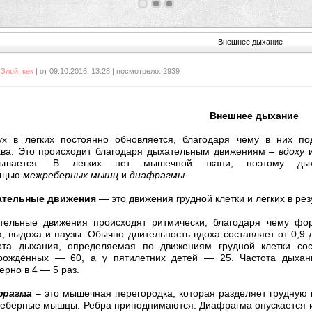
1
2
3
Внешнее дыхание
:
Злой_кек
| от 09.10.2016, 13:28 | посмотрело: 2939
нешнее дыхание
ух в легких постоянно обновляется, благодаря чему в них под
ава. Это происходит благодаря дыхательным движениям –
вдоху
ньшается. В легких нет мышечной ткани, поэтому дых
ощью
межреберных мышц
и
диафрагмы.
тельные движения
— это движения грудной клетки и лёгких в р
тельные движения происходят ритмически, благодаря чему фо
а, выдоха и паузы. Обычно длительность вдоха составляет от 0,9 д
ота дыхания, определяемая по движениям грудной клетки со
рождённых — 60, а у пятилетних детей — 25. Частота дыхан
ерно в 4 — 5 раз.
фрагма
– это мышечная перегородка, которая разделяет грудную
еберные мышцы. Ребра приподнимаются. Диафрагма опускается и 