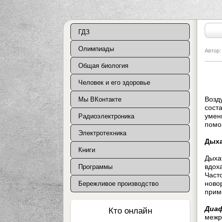
ГДЗ
Олимпиады
Автор
Общая биология
В
Человек и его здоровье
Возд
Мы ВКонтакте
сост
уме
Радиоэлектроника
пом
Электротехника
Дыха
Книги
Дыха
вдох
Программы
Част
ново
Бережливое производство
прим
Диа
Кто онлайн
межр