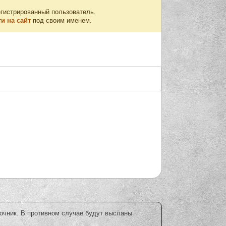
егистрированный пользователь.
и на сайт
под своим именем.
точник. В противном случае будут высланы