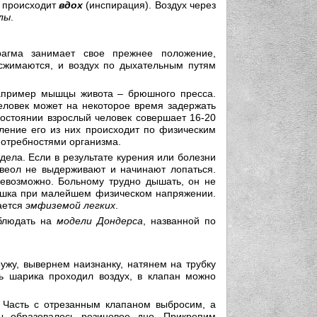
, происходит
вдох
(инспирация). Воздух через
лы
.
агма занимает свое прежнее положение,
 сжимаются, и воздух по дыхательным путям
например мышцы живота – брюшного пресса.
еловек может на некоторое время задержать
состоянии взрослый человек совершает 16-20
аление его из них происходит по физическим
потребностями организма.
дела. Если в результате курения или болезни
львеол не выдерживают и начинают лопаться.
евозможно. Больному трудно дышать, он не
дышка при малейшем физическом напряжении.
ается
эмфиземой легких
.
аблюдать на
модели Дондерса
, названной по
ужу, вывернем наизнанку, натянем на трубку
ь шарика проходил воздух, в клапан можно
 Часть с отрезанным клапаном выбросим, а
ы образовалось резиновое дно. Прикрепим