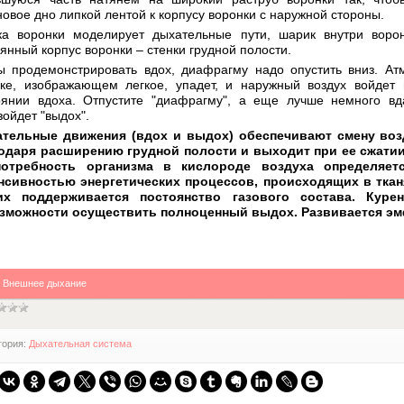
новое дно липкой лентой к корпусу воронки с наружной стороны.
" target="_blank">

ка воронки моделирует дыхательные пути, шарик внутри воро
/banner/knopka-flamingo-nn.gif"

лянный корпус воронки – стенки грудной полости.
НН" title="Перейти на сайт" border="0" />

ы продемонстрировать вдох, диафрагму надо опустить вниз. Ат
ке, изображающем легкое, упадет, и наружный воздух войдет в
оянии вдоха. Отпустите "диафрагму", а еще лучше немного вда
зойдет "выдох".
тельные движения (вдох и выдох) обеспечивают смену возду
одаря расширению грудной полости и выходит при ее сжатии
отребность организма в кислороде воздуха определяет
нсивностью энергетических процессов, происходящих в тка
ких поддерживается постоянство газового состава. Кур
зможности осуществить полноценный выдох. Развивается эм
:
Внешнее дыхание
гория:
Дыхательная система