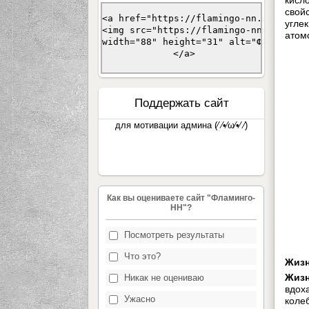
свой
<a href="https://flamingo-nn.ucoz.com/
угле
<img src="https://flamingo-nn.ucoz.com
атом
width="88" height="31" alt="Фламинго-
 </a>
Поддержать сайт
для мотивации админа (⁄ ⁄•⁄ω⁄•⁄ ⁄)
Как вы оцениваете сайт "Фламинго-
НН"?
Посмотреть результаты
Что это?
Жизн
Жизн
Никак не оцениваю
вдох
Ужасно
коле