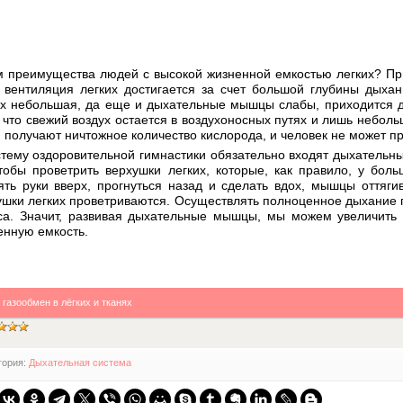
м преимущества людей с высокой жизненной емкостью легких? Пр
, вентиляция легких достигается за счет большой глубины дыхан
их небольшая, да еще и дыхательные мышцы слабы, приходится д
 что свежий воздух остается в воздухоносных путях и лишь небольш
и получают ничтожное количество кислорода, и человек не может п
стему оздоровительной гимнастики обязательно входят дыхательн
чтобы проветрить верхушки легких, которые, как правило, у бо
ять руки вверх, прогнуться назад и сделать вдох, мышцы оттяги
ушки легких проветриваются. Осуществлять полноценное дыхани
са. Значит, развивая дыхательные мышцы, мы можем увеличить 
енную емкость.
:
газообмен в лёгких и тканях
гория:
Дыхательная система