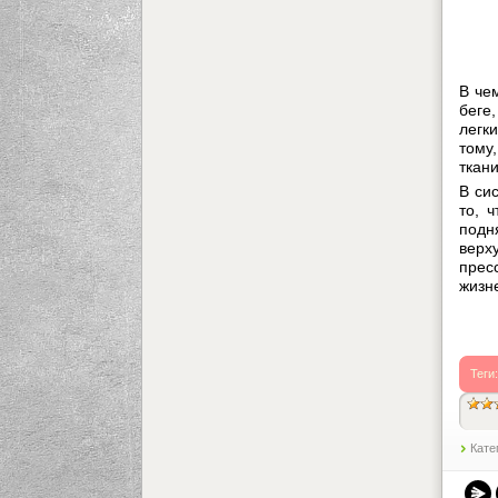
В че
беге
легк
тому,
ткан
В си
то, 
подн
верх
прес
жизн
Теги
Кате