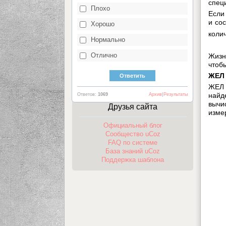
спец
Плохо
Если
и со
Хорошо
коли
Нормально
Отлично
Жизн
чтоб
ЖЕЛ 
ЖЕЛ 
найд
Ответов:
1069
Архив
|
Результаты
вычи
Друзья сайта
изме
Официальный блог
Сообщество uCoz
FAQ по системе
База знаний uCoz
Поддержка шаблона