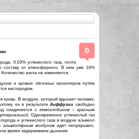
0
ях
да, 0,03% углекислого газа, почти
о составу от атмосферного. В нем уже 16%
 Количество азота не изменяется.
ухом и кровью лёгочных капилляров путём
ется кислородом.
я кровь
. В воздухе, который вдыхает человек,
оэтому он в результате
диффузии
свободно
род соединяется с
гемоглобином
– красным
артериальной
. Одновременно углекислый газ
орода и углекислого газа в воздухе альвеол
 и
альвеолярным воздухом
идет непрерывно,
орое время задерживаем дыхание.