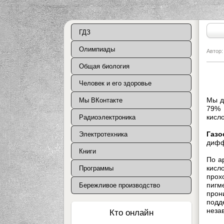
ГДЗ
Олимпиады
Автор
Общая биология
Г
Человек и его здоровье
Мы д
Мы ВКонтакте
79% 
кисло
Радиоэлектроника
Газо
Электротехника
дифф
Книги
По а
кисл
Программы
прох
пигм
Бережливое производство
прон
подд
неза
Кто онлайн