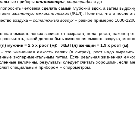
иальные приборы:
спирометры
,
спирографы
и др.
 попросить человека сделать самый глубокий вдох, а затем выдохну
ставит
жизненную емкость легких
(ЖЕЛ). Понятно, что и после эт
чество воздуха –
остаточный воздух
– равное примерно 1000-120
енная емкость легких зависит от возраста, пола, роста, наконец о
ы рассчитать, какой должна быть жизненная емкость воздуха, мо
(л) мужчин = 2,5 x рост (м); ЖЕЛ (л) женщин = 1,9 x рост (м).
– это жизненная емкость легких (в литрах), рост надо выразить
енные экспериментальным путем. Если реальная жизненная емкос
сленные величины, результаты следует считать хорошими, если м
ряют специальным прибором – спирометром.