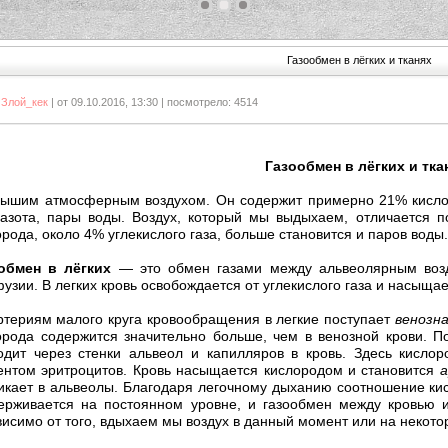
1
2
3
Газообмен в лёгких и тканях
:
Злой_кек
| от 09.10.2016, 13:30 | посмотрело: 4514
азообмен в лёгких и ткан
ышим атмосферным воздухом. Он содержит примерно 21% кислоро
азота, пары воды. Воздух, который мы выдыхаем, отличается п
рода, около 4% углекислого газа, больше становится и паров воды.
обмен в лёгких
— это обмен газами между альвеолярным возд
узии. В легких кровь освобождается от углекислого газа и насыща
ртериям малого круга кровообращения в легкие поступает
венозна
орода содержится значительно больше, чем в венозной крови. П
одит через стенки альвеол и капилляров в кровь. Здесь кисло
ентом эритроцитов. Кровь насыщается кислородом и становится
икает в альвеолы. Благодаря легочному дыханию соотношение кисл
ерживается на постоянном уровне, и газообмен между кровью
висимо от того, вдыхаем мы воздух в данный момент или на некот