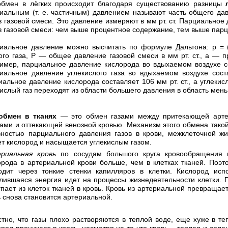
обмен в лёгких происходит благодаря существованию разницы
иальным (т. е. частичным) давлением называют часть общего да
 в газовой смеси. Это давление измеряют в мм рт. ст. Парциальное
 в газовой смеси: чем выше процентное содержание, тем выше пар
иальное давление можно высчитать по формуле Дальтона: р = (
ого газа, Р — общее давление газовой смеси в мм рт. ст., а — п
имер, парциальное давление кислорода во вдыхаемом воздухе сост
иальное давление углекислого газа во вдыхаемом воздухе соста
иальное давление кислорода составляет 106 мм рт. ст., а углекисл
кислый газ переходят из области большего давления в область мен
обмен в тканях
— это обмен газами между притекающей артер
ками и оттекающей венозной кровью. Механизм этого обмена такой 
зностью парциального давления газов в крови, межклеточной жи
ет кислород и насыщается углекислым газом.
риальная кровь
по сосудам большого круга кровообращения н
орода в артериальной крови больше, чем в клетках тканей. Поэ
одит через тонкие стенки капилляров в клетки. Кислород испо
лившаяся энергия идет на процессы жизнедеятельности клетки. П
упает из клеток тканей в кровь. Кровь из артериальной превращае
ь снова становится артериальной.
стно, что газы плохо растворяются в теплой воде, еще хуже в те
ород проникает в кровь, несмотря на то что кровь – теплая и соле