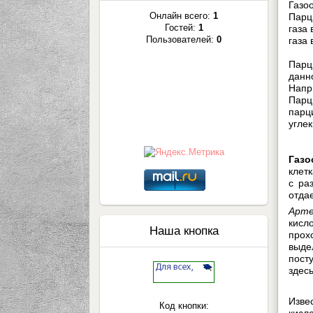
Газо
Онлайн всего:
1
Парц
Гостей:
1
газа
Пользователей:
0
газа
Парц
данн
Напр
Парц
парц
угле
Газо
клет
с ра
отда
Арте
кисл
Наша кнопка
прох
выде
пост
здес
Изве
Код кнопки:
кисл