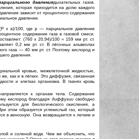
парциального давления
дыхательных газов.
вления, которая приходится на долю каждого
 давление зависит от процентного содержания
циальное давление.
Р х а)/100, где р — парциальное давление
роцентное содержание газа в газовой смеси.
авляет: (760 х 20,94)/100 = 159 мм рт. ст.
вляет 0,2 мм рт. ст. В лёгочных альвеолах
ого газа — 40 мм рт. ст. Поэтому кислород и
ьшего давления.
иальной кровью, межклеточной жидкостью,
же, как и в лёгких. Это диффузия, связанная
дкости и клетках организма. В тканях кровь
аправляется к органам тела. Содержание
тому кислород благодаря
диффузии
свободно
льзуется для биологического окисления, а
ри этом образуется углекислый газ, который
тся в
венозную
. Она возвращается к легким и
плой и соленой воде. Чем же объяснить, что
ная жидкость? Ответ на этот вопрос кроется в