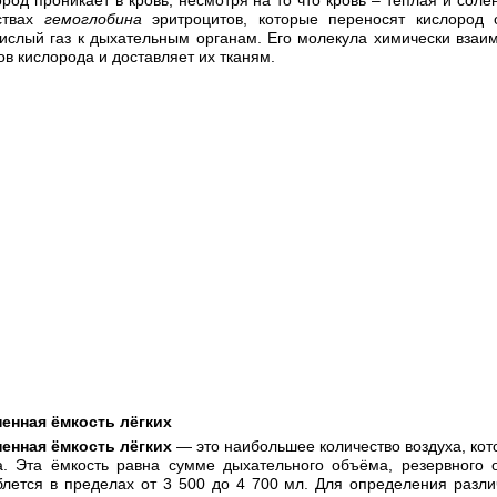
ствах
гемоглобина
эритроцитов, которые переносят кислород 
" target="_blank">

кислый газ к дыхательным органам. Его молекула химически взаим
/banner/knopka-flamingo-nn.gif"

ов кислорода и доставляет их тканям.
НН" title="Перейти на сайт" border="0" />

енная ёмкость лёгких
енная ёмкость лёгких
— это наибольшее количество воздуха, ко
а. Эта ёмкость равна сумме дыхательного объёма, резервного 
блется в пределах от 3 500 до 4 700 мл. Для определения разл